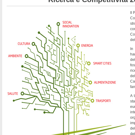
Il
Co
st
co
Co
del
In
ha
de
fo
ri
del
Ca
fa
A t
st
eu
in
or
imp
del
de