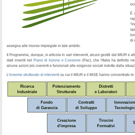
oc
È 
ra
"
in
sp
lor
di
assegna alle risorse impiegate in tale ambito.
Il Programma, dunque, si articola in vari interventi, alcuni gestiti dal MIUR e altr
stati inseriti nel
Piano di Azione e Coesione
(Pac)
, che l'Italia ha definito 
alcune azioni più coerenti e funzionali alle esigenze sociali indotte dalla situaz
L'
insieme strutturato di interventi
su cui il MIUR e il MiSE hanno concentrato le 
Ricerca
Potenziamento
Distretti
Industriale
Strutturale
e Laboratori
Fondo
Contratti
Innovazio
di Garanzia
di Sviluppo
Tecnologic
Creazione
Tirocini
S
d'impresa
Formativi