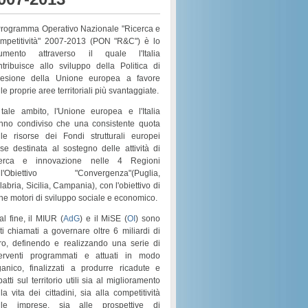
 Programma Operativo Nazionale "Ricerca e
mpetitività" 2007-2013 (PON "R&C") è lo
rumento attraverso il quale l'Italia
ntribuisce allo sviluppo della Politica di
esione della Unione europea a favore
le proprie aree territoriali più svantaggiate.
 tale ambito, l'Unione europea e l'Italia
nno condiviso che una consistente quota
lle risorse dei
Fondi strutturali europei
sse destinata al sostegno delle attività di
cerca e innovazione nelle 4 Regioni
l'
Obiettivo "Convergenza"
(
Puglia,
labria, Sicilia, Campania
), con l'obiettivo di
rne motori di
sviluppo sociale e economico
.
al fine, il MIUR (
AdG
) e il MiSE (
OI
) sono
ati chiamati a governare
oltre 6 miliardi di
ro
, definendo e realizzando una serie di
terventi programmati e attuati in modo
ganico
, finalizzati a produrre ricadute e
atti sul territorio utili sia al
miglioramento
la vita dei cittadini
, sia alla
competitività
lle imprese
, sia alle prospettive di