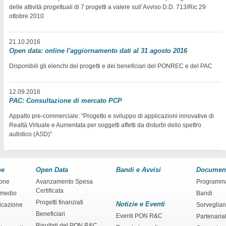
delle attività progettuali di 7 progetti a valere sull’Avviso D.D. 713/Ric 29
ottobre 2010
21.10.2016
Open data: online l'aggiornamento dati al 31 agosto 2016
Disponibili gli elenchi dei progetti e dei beneficiari del PONREC e del PAC
12.09.2016
PAC: Consultazione di mercato PCP
Appalto pre-commerciale: "Progetto e sviluppo di applicazioni innovative di
Realtà Virtuale e Aumentata per soggetti affetti da disturbi dello spettro
autistico (ASD)"
ne
Open Data
Bandi e Avvisi
Documen
ione
Avanzamento Spesa
Programm
Certificata
rmedio
Bandi
Progetti finanziati
Notizie e Eventi
ficazione
Sorveglia
Beneficiari
Eventi PON R&C
Partenaria
Risultati del PON R&C