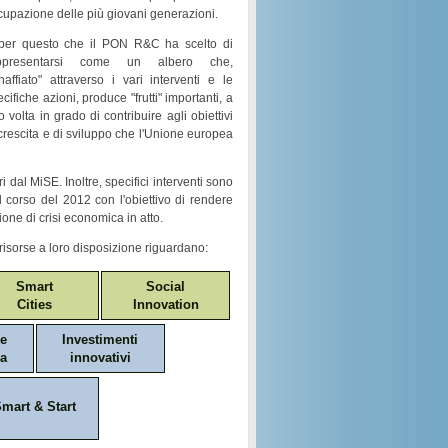
cupazione
delle più giovani generazioni.
per questo che il
PON R&C
ha scelto di
ppresentarsi come un
albero
che,
naffiato
" attraverso i vari
interventi e le
ecifiche azioni
, produce "
frutti
" importanti, a
o volta in grado di contribuire agli obiettivi
crescita e di sviluppo
che l'Unione europea
i dal MiSE. Inoltre, specifici interventi sono
nel corso del 2012 con l'obiettivo di rendere
ione di crisi economica in atto.
risorse a loro disposizione riguardano:
Smart
Social
Cities
Innovation
ne
Investimenti
a
innovativi
mart & Start