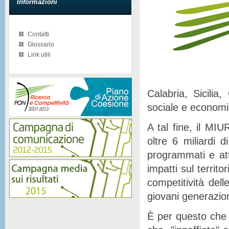
Informazioni
Contatti
Glossario
Link utili
Calabria, Sicilia
sociale e econom
A tal fine, il MIU
oltre 6 miliardi d
programmati e at
impatti sul territor
competitività del
giovani generazion
È per questo che 