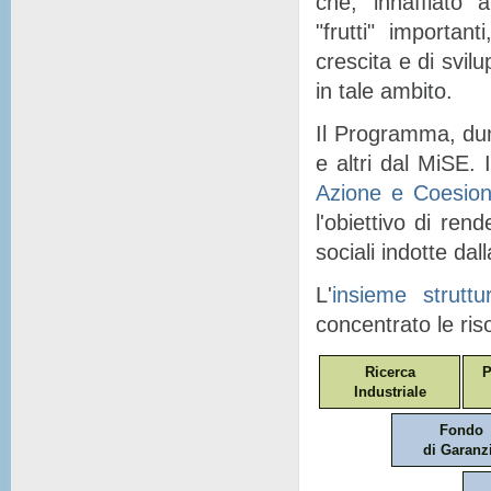
che, "
innaffiato
" a
"
frutti
" importanti
crescita e di svil
in tale ambito.
Il Programma, dunq
e altri dal MiSE. I
Azione e Coesio
l'obiettivo di ren
sociali indotte dal
L'
insieme struttu
concentrato le ris
Ricerca
P
Industriale
Fondo
di Garanz