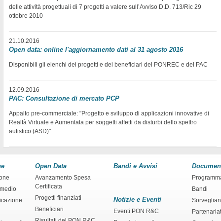
delle attività progettuali di 7 progetti a valere sull’Avviso D.D. 713/Ric 29
ottobre 2010
21.10.2016
Open data: online l'aggiornamento dati al 31 agosto 2016
Disponibili gli elenchi dei progetti e dei beneficiari del PONREC e del PAC
12.09.2016
PAC: Consultazione di mercato PCP
Appalto pre-commerciale: "Progetto e sviluppo di applicazioni innovative di
Realtà Virtuale e Aumentata per soggetti affetti da disturbi dello spettro
autistico (ASD)"
ne
Open Data
Bandi e Avvisi
Documen
ione
Avanzamento Spesa
Programm
Certificata
rmedio
Bandi
Progetti finanziati
Notizie e Eventi
ficazione
Sorveglia
Beneficiari
Eventi PON R&C
Partenaria
Risultati del PON R&C