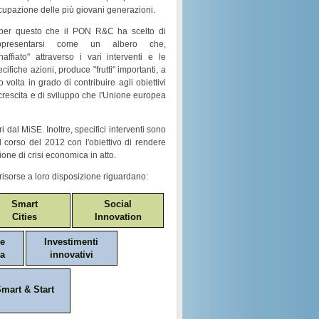
cupazione
delle più giovani generazioni.
per questo che il
PON R&C
ha scelto di
ppresentarsi come un
albero
che,
naffiato
" attraverso i vari
interventi e le
ecifiche azioni
, produce "
frutti
" importanti, a
o volta in grado di contribuire agli obiettivi
crescita e di sviluppo
che l'Unione europea
i dal MiSE. Inoltre, specifici interventi sono
nel corso del 2012 con l'obiettivo di rendere
ione di crisi economica in atto.
risorse a loro disposizione riguardano:
Smart
Social
Cities
Innovation
ne
Investimenti
a
innovativi
mart & Start