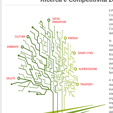
Il
Co
st
co
Co
del
In
ha
de
fo
ri
del
Ca
fa
A t
st
eu
in
or
imp
del
de