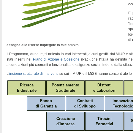
oc
È 
ra
"
in
sp
lor
di
assegna alle risorse impiegate in tale ambito.
Il Programma, dunque, si articola in vari interventi, alcuni gestiti dal MIUR e altr
stati inseriti nel
Piano di Azione e Coesione
(Pac)
, che l'Italia ha definito 
alcune azioni più coerenti e funzionali alle esigenze sociali indotte dalla situaz
L'
insieme strutturato di interventi
su cui il MIUR e il MiSE hanno concentrato le 
Ricerca
Potenziamento
Distretti
Industriale
Strutturale
e Laboratori
Fondo
Contratti
Innovazio
di Garanzia
di Sviluppo
Tecnologic
Creazione
Tirocini
S
d'impresa
Formativi