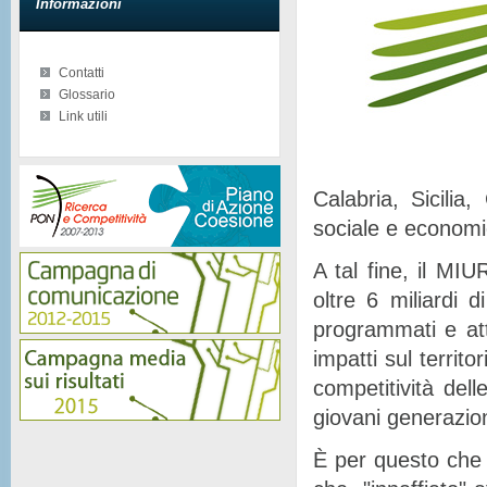
Informazioni
Contatti
Glossario
Link utili
Calabria, Sicilia
sociale e econom
A tal fine, il MIU
oltre 6 miliardi d
programmati e at
impatti sul territor
competitività del
giovani generazion
È per questo che 