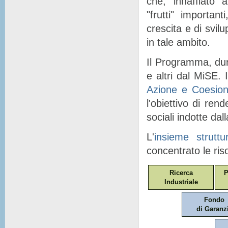
che, "
innaffiato
" a
"
frutti
" importanti
crescita e di svil
in tale ambito.
Il Programma, dunq
e altri dal MiSE. I
Azione e Coesio
l'obiettivo di ren
sociali indotte dal
L'
insieme struttu
concentrato le ris
Ricerca
P
Industriale
Fondo
di Garanz