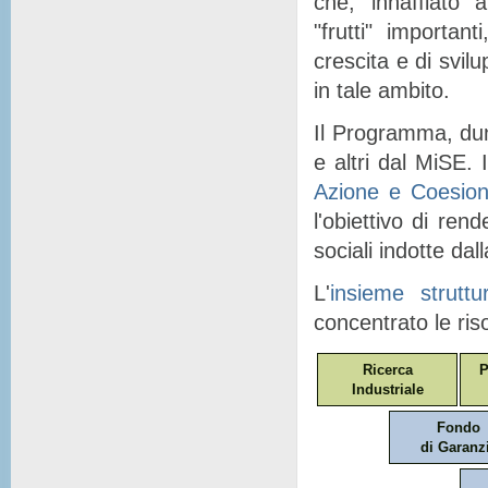
che, "
innaffiato
" a
"
frutti
" importanti
crescita e di svil
in tale ambito.
Il Programma, dunq
e altri dal MiSE. I
Azione e Coesio
l'obiettivo di ren
sociali indotte dal
L'
insieme struttu
concentrato le ris
Ricerca
P
Industriale
Fondo
di Garanz