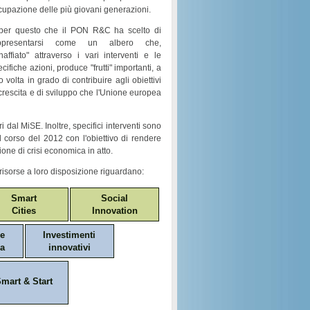
cupazione
delle più giovani generazioni.
per questo che il
PON R&C
ha scelto di
ppresentarsi come un
albero
che,
naffiato
" attraverso i vari
interventi e le
ecifiche azioni
, produce "
frutti
" importanti, a
o volta in grado di contribuire agli obiettivi
crescita e di sviluppo
che l'Unione europea
i dal MiSE. Inoltre, specifici interventi sono
nel corso del 2012 con l'obiettivo di rendere
ione di crisi economica in atto.
risorse a loro disposizione riguardano:
Smart
Social
Cities
Innovation
ne
Investimenti
a
innovativi
mart & Start