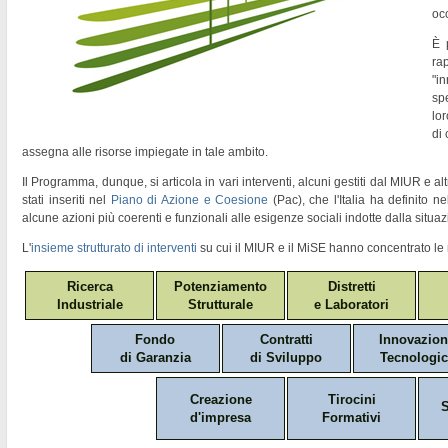
oc
È 
ra
"
in
sp
lor
di
assegna alle risorse impiegate in tale ambito.
Il Programma, dunque, si articola in vari interventi, alcuni gestiti dal MIUR e altr
stati inseriti nel
Piano di Azione e Coesione
(Pac)
, che l'Italia ha definito 
alcune azioni più coerenti e funzionali alle esigenze sociali indotte dalla situaz
L'
insieme strutturato di interventi
su cui il MIUR e il MiSE hanno concentrato le 
Ricerca
Potenziamento
Distretti
Industriale
Strutturale
e Laboratori
Fondo
Contratti
Innovazio
di Garanzia
di Sviluppo
Tecnologic
Creazione
Tirocini
S
d'impresa
Formativi