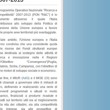
 Programma Operativo Nazionale "Ricerca e
mpetitività" 2007-2013 (PON "R&C") è lo
rumento attraverso il quale l'Italia
ntribuisce allo sviluppo della Politica di
esione della Unione europea a favore
le proprie aree territoriali più svantaggiate.
 tale ambito, l'Unione europea e l'Italia
nno condiviso che una consistente quota
lle risorse dei
Fondi strutturali europei
sse destinata al sostegno delle attività di
cerca e innovazione nelle 4 Regioni
l'
Obiettivo "Convergenza"
(
Puglia,
labria, Sicilia, Campania
), con l'obiettivo di
rne motori di
sviluppo sociale e economico
.
al fine, il MIUR (
AdG
) e il MiSE (
OI
) sono
ati chiamati a governare
oltre 6 miliardi di
ro
, definendo e realizzando una serie di
terventi programmati e attuati in modo
ganico
, finalizzati a produrre ricadute e
atti sul territorio utili sia al
miglioramento
la vita dei cittadini
, sia alla
competitività
lle imprese
, sia alle prospettive di