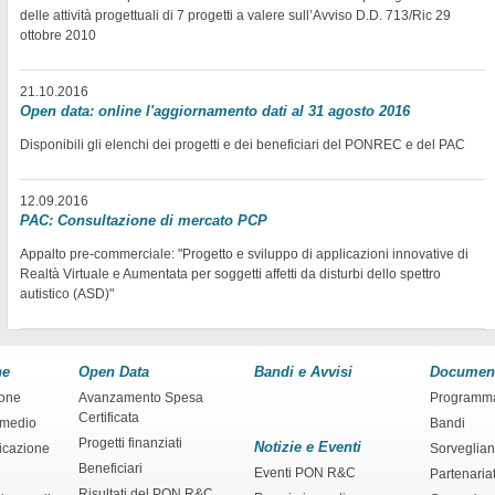
delle attività progettuali di 7 progetti a valere sull’Avviso D.D. 713/Ric 29
ottobre 2010
21.10.2016
Open data: online l'aggiornamento dati al 31 agosto 2016
Disponibili gli elenchi dei progetti e dei beneficiari del PONREC e del PAC
12.09.2016
PAC: Consultazione di mercato PCP
Appalto pre-commerciale: "Progetto e sviluppo di applicazioni innovative di
Realtà Virtuale e Aumentata per soggetti affetti da disturbi dello spettro
autistico (ASD)"
ne
Open Data
Bandi e Avvisi
Documen
ione
Avanzamento Spesa
Programm
Certificata
rmedio
Bandi
Progetti finanziati
Notizie e Eventi
ficazione
Sorveglia
Beneficiari
Eventi PON R&C
Partenaria
Risultati del PON R&C