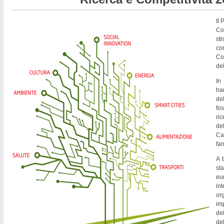
Il
Co
st
co
Co
del
In
ha
de
fo
ri
del
Ca
fa
A t
st
eu
in
or
imp
del
de