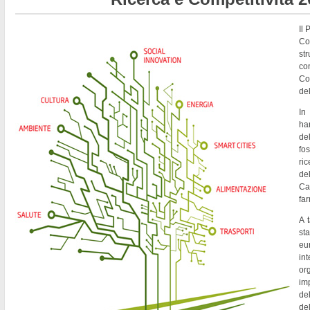
Il
Co
st
co
Co
del
In
ha
de
fo
ri
del
Ca
fa
A t
st
eu
in
or
imp
del
de