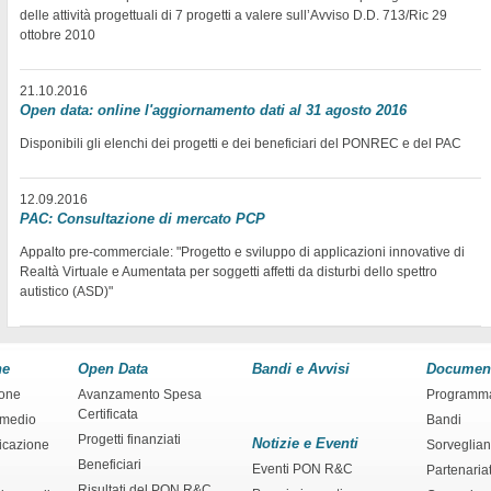
delle attività progettuali di 7 progetti a valere sull’Avviso D.D. 713/Ric 29
ottobre 2010
21.10.2016
Open data: online l'aggiornamento dati al 31 agosto 2016
Disponibili gli elenchi dei progetti e dei beneficiari del PONREC e del PAC
12.09.2016
PAC: Consultazione di mercato PCP
Appalto pre-commerciale: "Progetto e sviluppo di applicazioni innovative di
Realtà Virtuale e Aumentata per soggetti affetti da disturbi dello spettro
autistico (ASD)"
ne
Open Data
Bandi e Avvisi
Documen
ione
Avanzamento Spesa
Programm
Certificata
rmedio
Bandi
Progetti finanziati
Notizie e Eventi
ficazione
Sorveglia
Beneficiari
Eventi PON R&C
Partenaria
Risultati del PON R&C