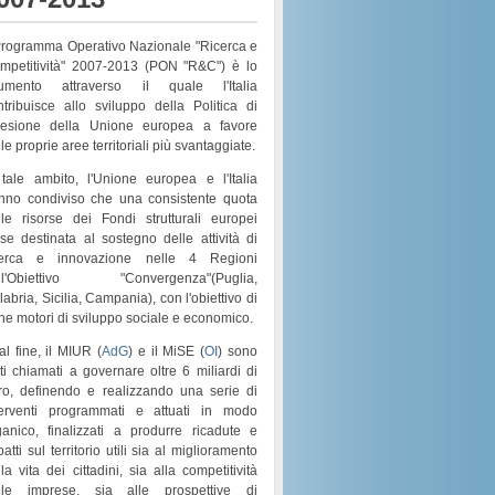
 Programma Operativo Nazionale "Ricerca e
mpetitività" 2007-2013 (PON "R&C") è lo
rumento attraverso il quale l'Italia
ntribuisce allo sviluppo della Politica di
esione della Unione europea a favore
le proprie aree territoriali più svantaggiate.
 tale ambito, l'Unione europea e l'Italia
nno condiviso che una consistente quota
lle risorse dei
Fondi strutturali europei
sse destinata al sostegno delle attività di
cerca e innovazione nelle 4 Regioni
l'
Obiettivo "Convergenza"
(
Puglia,
labria, Sicilia, Campania
), con l'obiettivo di
rne motori di
sviluppo sociale e economico
.
al fine, il MIUR (
AdG
) e il MiSE (
OI
) sono
ati chiamati a governare
oltre 6 miliardi di
ro
, definendo e realizzando una serie di
terventi programmati e attuati in modo
ganico
, finalizzati a produrre ricadute e
atti sul territorio utili sia al
miglioramento
la vita dei cittadini
, sia alla
competitività
lle imprese
, sia alle prospettive di