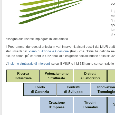
oc
È 
ra
"
in
sp
lor
di
assegna alle risorse impiegate in tale ambito.
Il Programma, dunque, si articola in vari interventi, alcuni gestiti dal MIUR e altr
stati inseriti nel
Piano di Azione e Coesione
(Pac)
, che l'Italia ha definito 
alcune azioni più coerenti e funzionali alle esigenze sociali indotte dalla situaz
L'
insieme strutturato di interventi
su cui il MIUR e il MiSE hanno concentrato le 
Ricerca
Potenziamento
Distretti
Industriale
Strutturale
e Laboratori
Fondo
Contratti
Innovazio
di Garanzia
di Sviluppo
Tecnologic
Creazione
Tirocini
S
d'impresa
Formativi