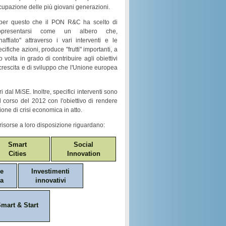
cupazione
delle più giovani generazioni.
per questo che il
PON R&C
ha scelto di
ppresentarsi come un
albero
che,
naffiato
" attraverso i vari
interventi e le
ecifiche azioni
, produce "
frutti
" importanti, a
o volta in grado di contribuire agli obiettivi
crescita e di sviluppo
che l'Unione europea
i dal MiSE. Inoltre, specifici interventi sono
nel corso del 2012 con l'obiettivo di rendere
ione di crisi economica in atto.
risorse a loro disposizione riguardano:
Smart
Social
Cities
Innovation
ne
Investimenti
a
innovativi
mart & Start