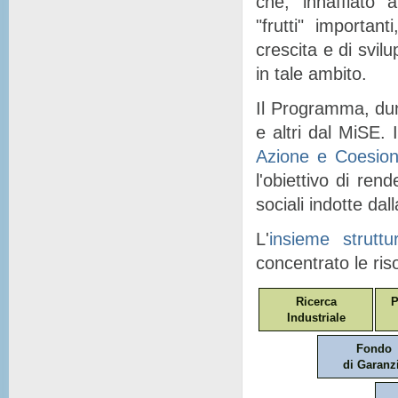
che, "
innaffiato
" a
"
frutti
" importanti
crescita e di svil
in tale ambito.
Il Programma, dunq
e altri dal MiSE. I
Azione e Coesio
l'obiettivo di ren
sociali indotte dal
L'
insieme struttu
concentrato le ris
Ricerca
P
Industriale
Fondo
di Garanz