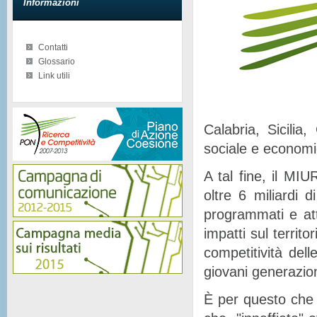
Informazioni
Contatti
Glossario
Link utili
Calabria, Sicilia
sociale e econom
A tal fine, il MIU
oltre 6 miliardi d
programmati e at
impatti sul territor
competitività del
giovani generazion
È per questo che 