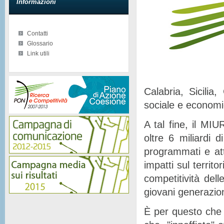
Informazioni
Contatti
Glossario
Link utili
Calabria, Sicilia
sociale e econom
A tal fine, il MIU
oltre 6 miliardi d
programmati e at
impatti sul territor
competitività del
giovani generazion
È per questo che 