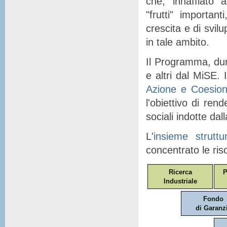
che, "
innaffiato
" a
"
frutti
" importanti
crescita e di svil
in tale ambito.
Il Programma, dunq
e altri dal MiSE. I
Azione e Coesio
l'obiettivo di ren
sociali indotte dal
L'
insieme struttu
concentrato le ris
Ricerca
P
Industriale
Fondo
di Garanz