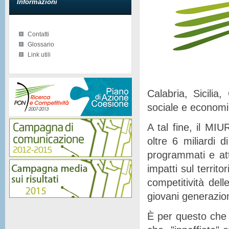
Informazioni
Contatti
Glossario
Link utili
Calabria, Sicilia
sociale e econom
A tal fine, il MIU
oltre 6 miliardi d
programmati e at
impatti sul territor
competitività del
giovani generazion
È per questo che 