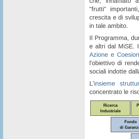
che, "
innaffiato
" a
"
frutti
" importanti
crescita e di svil
in tale ambito.
Il Programma, dunq
e altri dal MiSE. I
Azione e Coesio
l'obiettivo di ren
sociali indotte dal
L'
insieme struttu
concentrato le ris
Ricerca
P
Industriale
Fondo
di Garanz