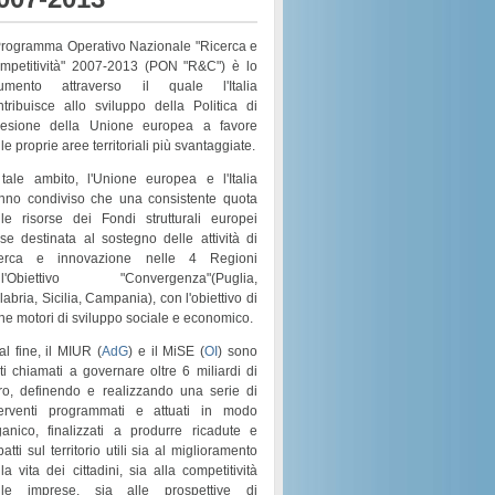
 Programma Operativo Nazionale "Ricerca e
mpetitività" 2007-2013 (PON "R&C") è lo
rumento attraverso il quale l'Italia
ntribuisce allo sviluppo della Politica di
esione della Unione europea a favore
le proprie aree territoriali più svantaggiate.
 tale ambito, l'Unione europea e l'Italia
nno condiviso che una consistente quota
lle risorse dei
Fondi strutturali europei
sse destinata al sostegno delle attività di
cerca e innovazione nelle 4 Regioni
l'
Obiettivo "Convergenza"
(
Puglia,
labria, Sicilia, Campania
), con l'obiettivo di
rne motori di
sviluppo sociale e economico
.
al fine, il MIUR (
AdG
) e il MiSE (
OI
) sono
ati chiamati a governare
oltre 6 miliardi di
ro
, definendo e realizzando una serie di
terventi programmati e attuati in modo
ganico
, finalizzati a produrre ricadute e
atti sul territorio utili sia al
miglioramento
la vita dei cittadini
, sia alla
competitività
lle imprese
, sia alle prospettive di