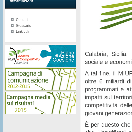
Informazioni
Contatti
Glossario
Link utili
Calabria, Sicilia
sociale e econom
A tal fine, il MIU
oltre 6 miliardi d
programmati e at
impatti sul territor
competitività del
giovani generazion
È per questo che 