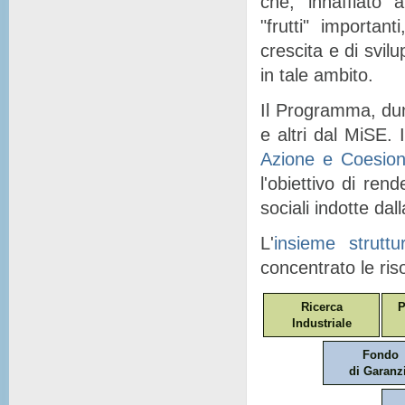
che, "
innaffiato
" a
"
frutti
" importanti
crescita e di svil
in tale ambito.
Il Programma, dunq
e altri dal MiSE. I
Azione e Coesio
l'obiettivo di ren
sociali indotte dal
L'
insieme struttu
concentrato le ris
Ricerca
P
Industriale
Fondo
di Garanz