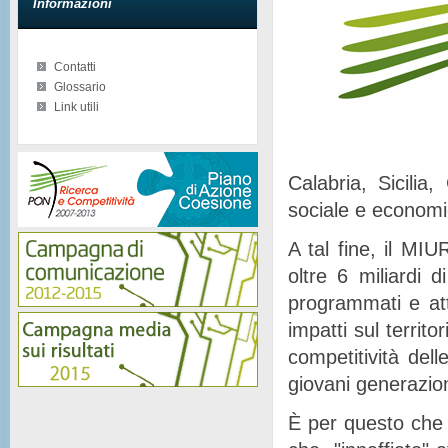
Informazioni
Contatti
Glossario
Link utili
Calabria, Sicilia
sociale e econom
A tal fine, il MIU
oltre 6 miliardi d
programmati e at
impatti sul territor
competitività del
giovani generazion
È per questo che 