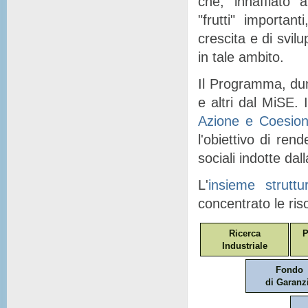
che, "
innaffiato
" a
"
frutti
" importanti
crescita e di svil
in tale ambito.
Il Programma, dunq
e altri dal MiSE. I
Azione e Coesio
l'obiettivo di ren
sociali indotte dal
L'
insieme struttu
concentrato le ris
Ricerca
P
Industriale
Fondo
di Garanz