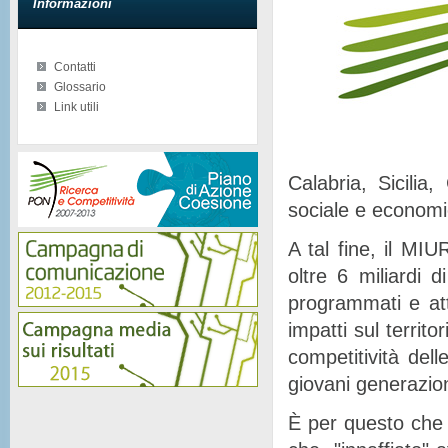
Informazioni
Contatti
Glossario
Link utili
Calabria, Sicilia
sociale e econom
A tal fine, il MIU
oltre 6 miliardi d
programmati e at
impatti sul territor
competitività del
giovani generazion
È per questo che 