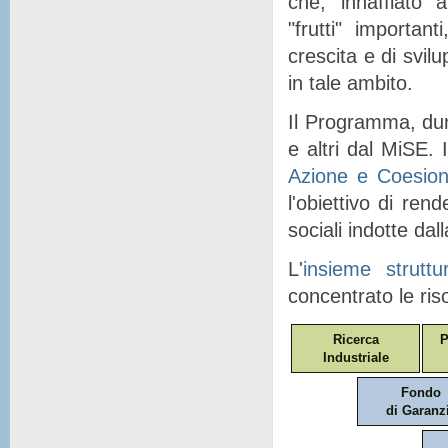
che, "
innaffiato
" a
"
frutti
" importanti
crescita e di svil
in tale ambito.
Il Programma, dunq
e altri dal MiSE. I
Azione e Coesio
l'obiettivo di ren
sociali indotte dal
L'
insieme struttu
concentrato le ris
Ricerca
P
Industriale
Fondo
di Garanz