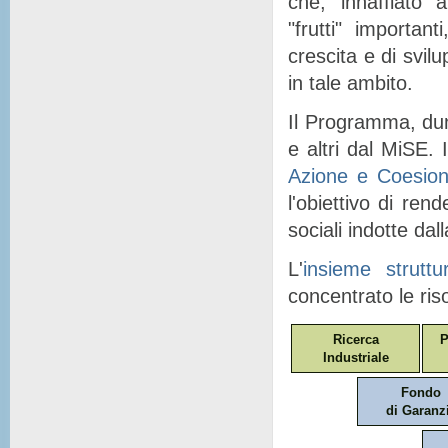
che, "
innaffiato
" a
"
frutti
" importanti
crescita e di svil
in tale ambito.
Il Programma, dunq
e altri dal MiSE. I
Azione e Coesio
l'obiettivo di ren
sociali indotte dal
L'
insieme struttu
concentrato le ris
Ricerca
P
Industriale
Fondo
di Garanz