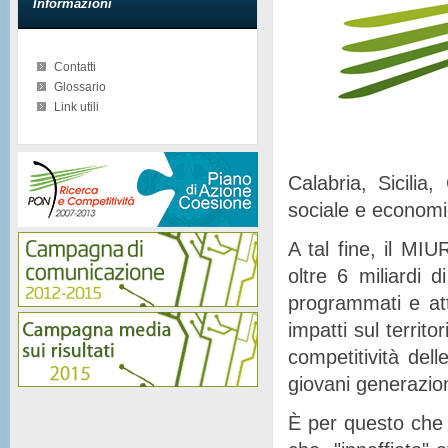
Informazioni
Contatti
Glossario
Link utili
Calabria, Sicilia
sociale e econom
A tal fine, il MIU
oltre 6 miliardi d
programmati e at
impatti sul territor
competitività del
giovani generazion
È per questo che 