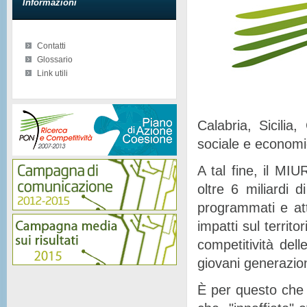
Informazioni
Contatti
Glossario
Link utili
Calabria, Sicilia
sociale e econom
A tal fine, il MIU
oltre 6 miliardi d
programmati e at
impatti sul territor
competitività del
giovani generazion
È per questo che 