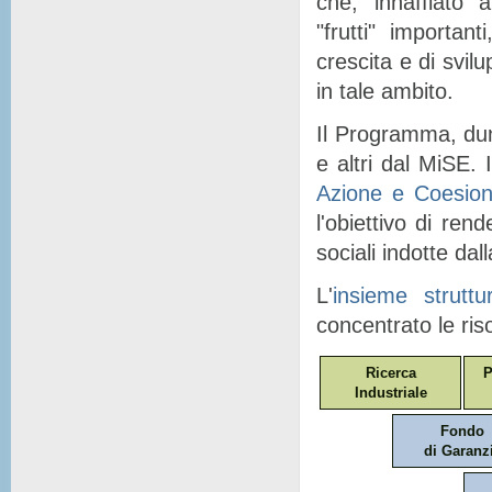
che, "
innaffiato
" a
"
frutti
" importanti
crescita e di svil
in tale ambito.
Il Programma, dunq
e altri dal MiSE. I
Azione e Coesio
l'obiettivo di ren
sociali indotte dal
L'
insieme struttu
concentrato le ris
Ricerca
P
Industriale
Fondo
di Garanz