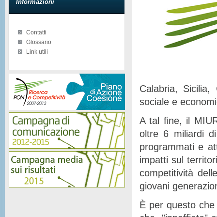
Informazioni
Contatti
Glossario
Link utili
Calabria, Sicilia
sociale e econom
A tal fine, il MIU
oltre 6 miliardi d
programmati e at
impatti sul territor
competitività del
giovani generazion
È per questo che 