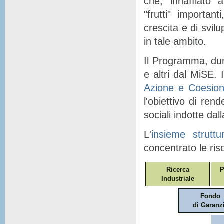
che, "
innaffiato
" a
"
frutti
" importanti
crescita e di svil
in tale ambito.
Il Programma, dunq
e altri dal MiSE. I
Azione e Coesio
l'obiettivo di ren
sociali indotte dal
L'
insieme struttu
concentrato le ris
Ricerca
P
Industriale
Fondo
di Garanz