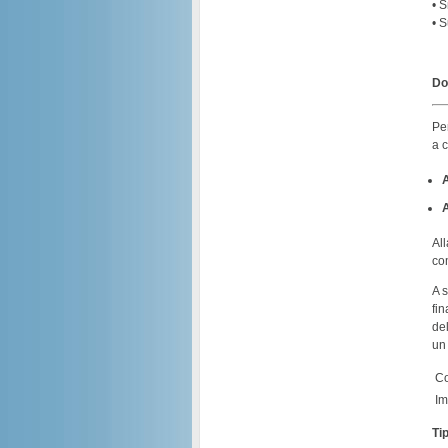
• S
• S
Do
Per
a 
A
Al
co
A s
fi
del
u
C
Im
Ti