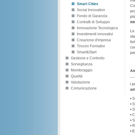
int
Smart Cities
Com
Social Innovation
pr
Fondo di Garanzia
più
int
Contratti di Sviluppo
Innovazione Tecnologica
Le 
Investimenti innovativi
sta
Creazione d'impresa
fo
Tirocini Formativi
con
Smart&Start
per
Gestione e Controllo
Sorveglianza
Monitoraggio
Am
Qualità
Valutazione
I p
Comunicazione
am
• S
• 
• 
• 
• 
• 
• 