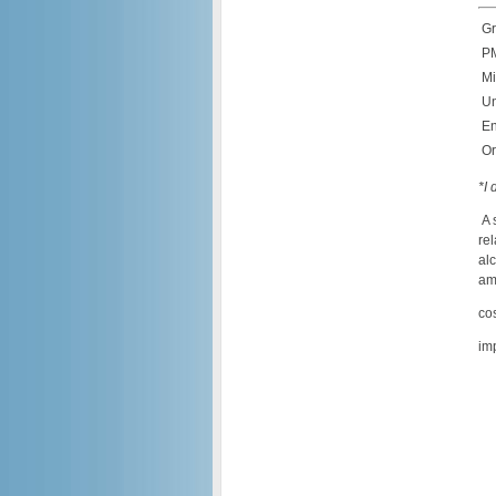
Gr
P
Mi
Un
E
Or
*I 
A s
re
alc
am
co
im