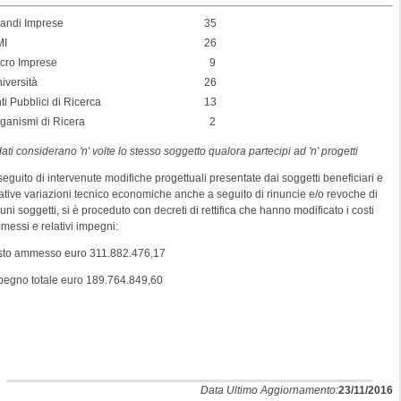
andi Imprese
35
MI
26
cro Imprese
9
iversità
26
nti Pubblici di Ricerca
13
ganismi di Ricera
2
dati considerano 'n' volte lo stesso soggetto qualora partecipi ad 'n' progetti
eguito di intervenute modifiche progettuali presentate dai soggetti beneficiari e
lative variazioni tecnico economiche anche a seguito di rinuncie e/o revoche di
uni soggetti, si è proceduto con decreti di rettifica che hanno modificato i costi
messi e relativi impegni:
sto ammesso euro 311.882.476,17
pegno totale euro 189.764.849,60
Data Ultimo Aggiornamento:
23/11/2016