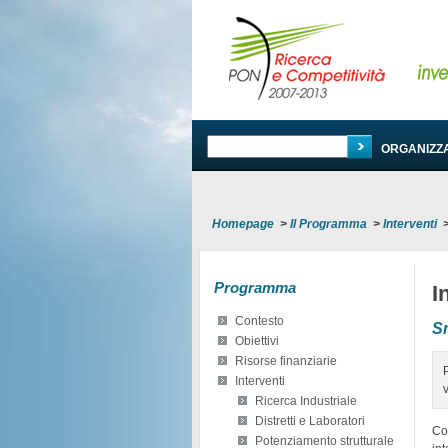
PROGRAMMA
ORGANIZZ
Homepage
>
Il Programma
>
Interventi
Programma
I
Contesto
S
Obiettivi
Risorse finanziarie
Interventi
Ricerca Industriale
Distretti e Laboratori
Con
Potenziamento strutturale