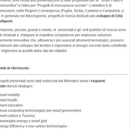
ervento, una rivolta alla presentazione di idee progettuali per le "Smart Cities e
munities" e l'altra per "Progetti di innovazione sociale". L'obiettivo è di
omuovere, nelle Regioni Convergenza (Puglia, Sicilia, Calabria e Campania), e
 in generale nel Mezzogiorno, progetti di ricerca dedicati allo
sviluppo di Città
elligenti
.
imprese, piccole, grandi e medie, le università e gli enti pubblici di ricerca sono
ti chiamati a integrare le rispettive competenze per elaborare soluzioni
rtemente innovative che, attraverso i più avanzati strumenti tecnologici, possano
tribuire allo sviluppo dei territori e rispondere ai bisogni concreti della collettività
 migliorare la qualità della vita dei cittadini.
biti di riferimento
rogetti presentati sono stati indirizzati dal Ministero verso
i seguenti
biti
ritenuti strategici:
mart mobility
Smart health
Smart education
Cloud computing technologies per smart government
Smart culture e Turismo
Renewable energy e smart grid
Energy Efficiency e low carbon technologies