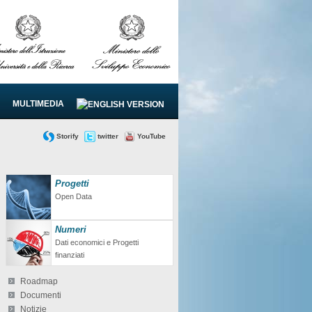
MULTIMEDIA
Storify
twitter
YouTube
Progetti
Open Data
Numeri
Dati economici e Progetti
finanziati
Roadmap
Documenti
Notizie