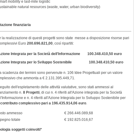
mart mobility e last-mile logistic
ustainable natural resources (waste, water, urban biodiversity)
tazione finanziaria
 la realizzazione di questi progetti sono state messe a disposizione risorse pari
complessivi Euro
200.696.821,00
, così ripartiti:
zione Integrata per la Società dell'Informazione 100.348.410,50 euro
Azione Integrata per lo Sviluppo Sostenibile 100.348.410,50 euro
la scadenza dei termini sono pervenute n. 106 Idee Progettuali per un valore
mplessivo che ammonta a € 2.131.395.449,71.
eguito dell'espletamento delle attività valutative, sono stati ammessi al
nanziamento n.
8 Progetti
, di cui n. 4 riferiti all'Azione integrata per la Società
l'Informazione e n. 4 riferiti all'Azione Integrata per lo Sviluppo Sostenibile per
n
contributo complessivo pari a 196.435.914,06 euro
.
osto ammesso
€ 266.446.089,68
pegno totale
€ 192.825.016,67
pologia soggetti coinvolti*