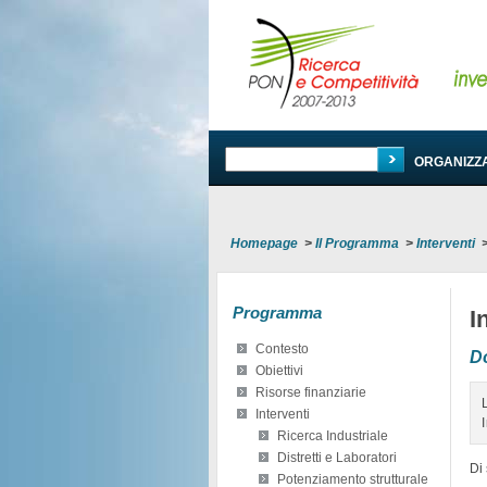
PROGRAMMA
ORGANIZZ
Homepage
>
Il Programma
>
Interventi
Programma
I
Contesto
D
Obiettivi
Risorse finanziarie
Interventi
Ricerca Industriale
Distretti e Laboratori
Di 
Potenziamento strutturale