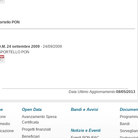
ortello PON
D.M. 24 settembre 2009
- 24/09/2009
SPORTELLO PON
Data Ultimo Aggiornamento:
08/05/2013
ne
Open Data
Bandi e Avvisi
Documen
ione
Avanzamento Spesa
Programm
Certificata
rmedio
Bandi
Progetti finanziati
Notizie e Eventi
ficazione
Sorveglia
Beneficiari
Eventi PON R&C
Partenaria