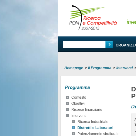
PROGRAMMA
ORGANIZZ
Homepage
>
Il Programma
>
Interventi
Programma
D
P
Contesto
Obiettivi
D
Risorse finanziarie
Interventi
Ricerca Industriale
Distretti e Laboratori
Potenziamento strutturale