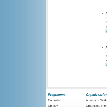
A
r
s
A
r
s
Programma
Organizzazio
Contesto
Autorità di Gest
Obiettivi
Organismo inte