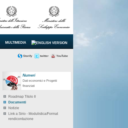
MULTIMEDIA
Storify
twitter
YouTube
Numeri
Dati economici e Progetti
finanziati
Roadmap Titolo II
Documenti
Notizie
Link a Sirio - Modulistica/Format
rendicontazione