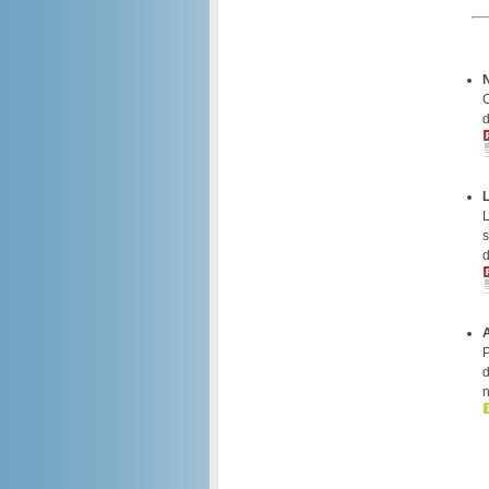
C
d
L
s
d
P
d
n