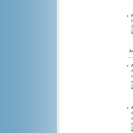
R
Ac
A
r
s
A
r
s