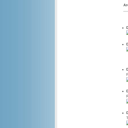
Ar
D
D
D
P
D
R
D
T