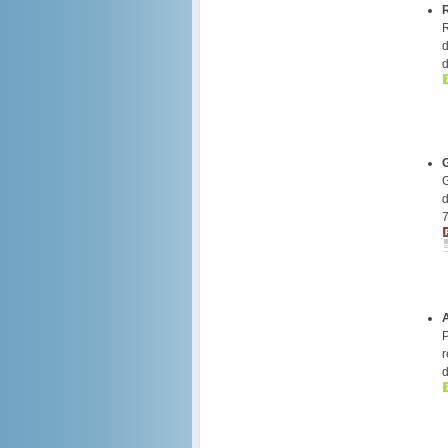
R
d
d
G
d
7
P
r
d