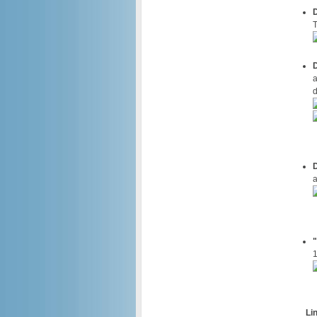
D
T
D
a
d
D
a
"
Li