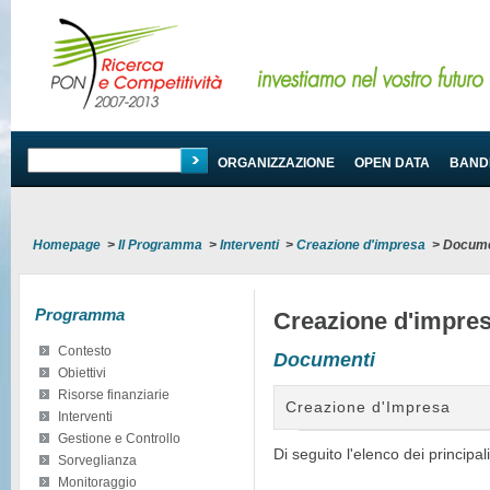
PROGRAMMA
ORGANIZZAZIONE
OPEN DATA
BANDI
Homepage
>
Il Programma
>
Interventi
>
Creazione d'impresa
>
Docume
Programma
Creazione d'impre
Contesto
Documenti
Obiettivi
Risorse finanziarie
Creazione d'Impresa
Interventi
Gestione e Controllo
Di seguito l'elenco dei principa
Sorveglianza
Monitoraggio