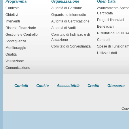
Programma
Organizzazione
Open Data
Contesto
Autorità di Gestione
Avanzamento Spes
Certificata
Obiettivi
Organismo intermedio
Progetti finanziati
Interventi
Autorità di Certificazione
Beneficiari
Risorse Finanziarie
Autorità di Audit
Risultati del PON R
Gestione e Controllo
Comitato di Indirizzo e di
Attuazione
Controlli
Sorveglianza
Comitato di Sorveglianza
Spese di Funziona
Monitoraggio
Utilizza i dati
Qualità
Valutazione
Comunicazione
Contatti
Cookie
Accessibilità
Crediti
Glossario
Copy