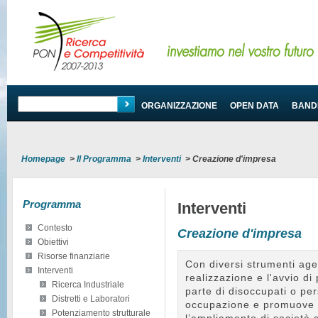
PROGRAMMA
ORGANIZZAZIONE
OPEN DATA
BANDI
Homepage
>
Il Programma
>
Interventi
>
Creazione d'impresa
Programma
Interventi
Contesto
Creazione d'impresa
Obiettivi
Risorse finanziarie
Con diversi strumenti agev
Interventi
realizzazione e l'avvio di 
Ricerca Industriale
parte di disoccupati o pe
Distretti e Laboratori
occupazione e promuove l
Potenziamento strutturale