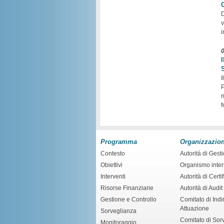
D
v
i
I
P
n
f
Programma
Organizzazio
Contesto
Autorità di Gest
Obiettivi
Organismo inte
Interventi
Autorità di Certi
Risorse Finanziarie
Autorità di Audit
Gestione e Controllo
Comitato di Indir
Attuazione
Sorveglianza
Comitato di Sor
Monitoraggio