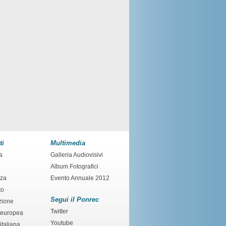
ti
Multimedia
a
Galleria Audiovisivi
Album Fotografici
nza
Evento Annuale 2012
to
Segui il Ponrec
zione
Twitter
 europea
Youtube
italiana