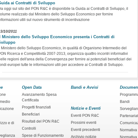
Guida ai Contratti di Sviluppo
a oggi sul sito del PON R&C è disponibile la Guida ai Contratti di Sviluppo, il
olume realizzato dal Ministero dello Sviluppo Economico per fornire
nformazioni utili sul nuovo strumento di incentivazione
03/10/2011
Il Ministero dello Sviluppo Economico presenta i Contratti di
Sviluppo
l Ministero dello Sviluppo Economico, in qualità di Organismo Intermedio del
ON Ricerca e Competitività 2007-2013, organizza quattro incontri informativi
elle regioni dell'area della Convergenza per fornire ai potenziali beneficiari dei
ondi europei tutte le informazioni utili per accedere ai Contratti di Sviluppo.
ne
Open Data
Bandi e Avvisi
Documen
ione
Avanzamento Spesa
Programm
Certificata
rmedio
Bandi
Progetti finanziati
Notizie e Eventi
ficazione
Sorveglia
Beneficiari
Eventi PON R&C
Partenaria
Risultati del PON R&C
Prossimi eventi
izzo e di
Comunica
Controlli
Eventi precedenti
Normativa
veglianza
Spese di Funzionamento
Archivio notizie
Normativa 