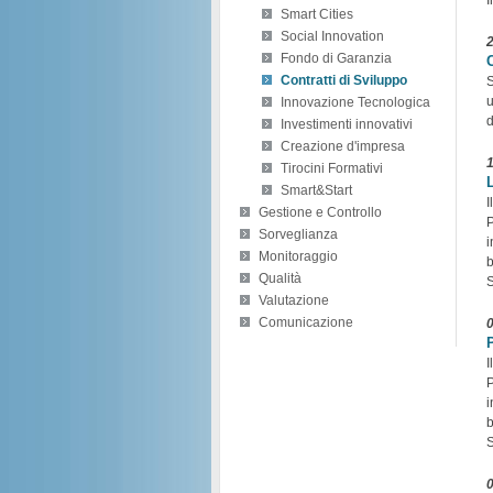
Smart Cities
Social Innovation
Fondo di Garanzia
C
Contratti di Sviluppo
S
u
Innovazione Tecnologica
d
Investimenti innovativi
Creazione d'impresa
Tirocini Formativi
Smart&Start
I
Gestione e Controllo
P
Sorveglianza
i
Monitoraggio
b
Qualità
S
Valutazione
Comunicazione
I
P
i
b
S