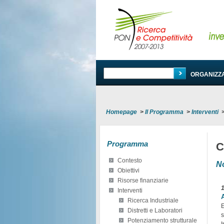
PROGRAMMA
ORGANIZZ
Homepage
>
Il Programma
>
Interventi
Programma
C
Contesto
No
Obiettivi
Risorse finanziarie
Interventi
Ricerca Industriale
E
Distretti e Laboratori
s
Potenziamento strutturale
I