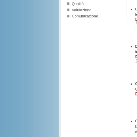
Qualità
Valutazione
I
Comunicazione
I
C
C
G
D
d