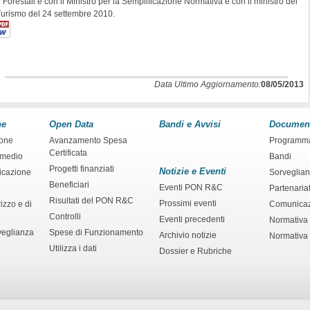
 Forestali e con il Ministro per la Semplificazione Normativa e con il ministro del
urismo del 24 settembre 2010.
Data Ultimo Aggiornamento:
08/05/2013
ne
Open Data
Bandi e Avvisi
Documen
ione
Avanzamento Spesa
Programm
Certificata
rmedio
Bandi
Progetti finanziati
Notizie e Eventi
ficazione
Sorveglia
Beneficiari
Eventi PON R&C
Partenaria
Risultati del PON R&C
Prossimi eventi
izzo e di
Comunica
Controlli
Eventi precedenti
Normativa
veglianza
Spese di Funzionamento
Archivio notizie
Normativa 
Utilizza i dati
Dossier e Rubriche