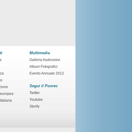
ti
Multimedia
a
Galleria Audiovisivi
Album Fotografici
nza
Evento Annuale 2012
to
Segui il Ponrec
zione
Twitter
 europea
Youtube
italiana
Storify