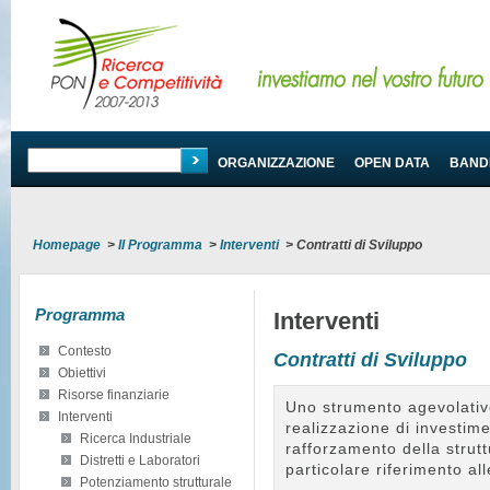
PROGRAMMA
ORGANIZZAZIONE
OPEN DATA
BANDI
Homepage
>
Il Programma
>
Interventi
>
Contratti di Sviluppo
Programma
Interventi
Contesto
Contratti di Sviluppo
Obiettivi
Risorse finanziarie
Uno strumento agevolativo
Interventi
realizzazione di investime
Ricerca Industriale
rafforzamento della strut
Distretti e Laboratori
particolare riferimento a
Potenziamento strutturale