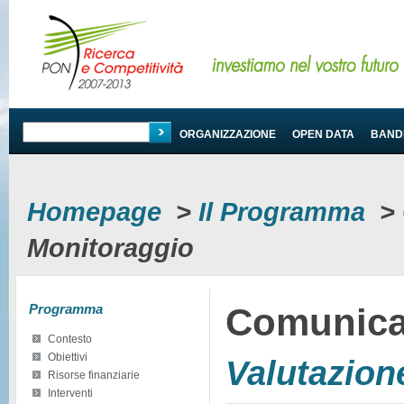
PROGRAMMA
ORGANIZZAZIONE
OPEN DATA
BANDI
Homepage
>
Il Programma
>
Monitoraggio
Programma
Comunica
Contesto
Obiettivi
Valutazion
Risorse finanziarie
Interventi