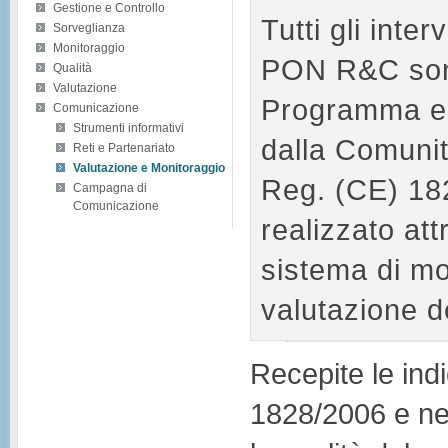
Gestione e Controllo
Tutti gli inter
Sorveglianza
Monitoraggio
PON R&C sono v
Qualità
Valutazione
Programma e 
Comunicazione
Strumenti informativi
dalla Comunit
Reti e Partenariato
Valutazione e Monitoraggio
Reg. (CE) 182
Campagna di
Comunicazione
realizzato att
sistema di mo
valutazione d
Recepite le ind
1828/2006 e nel