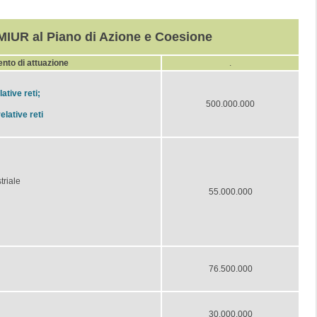
MIUR al Piano di Azione e Coesione
vento di attuazione
.
ative reti;
500.000.000
elative reti
triale
55.000.000
76.500.000
30.000.000