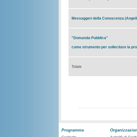
Messaggeri della Conoscenza (Angeli
"Domanda Pubblica"
come strumento per sollecitare la pro
Totale
Programma
Organizzazio