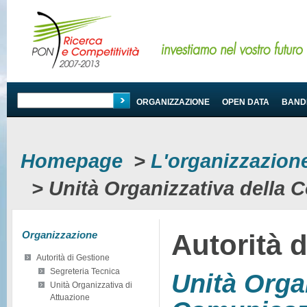
PROGRAMMA
ORGANIZZAZIONE
OPEN DATA
BANDI
Homepage
>
L'organizzazio
>
Unità Organizzativa della 
Organizzazione
Autorità 
Autorità di Gestione
Segreteria Tecnica
Unità Orga
Unità Organizzativa di
Attuazione