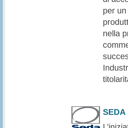
per un
produtt
nella p
commerc
succes
Industr
titolar
SEDA 
L’inizi