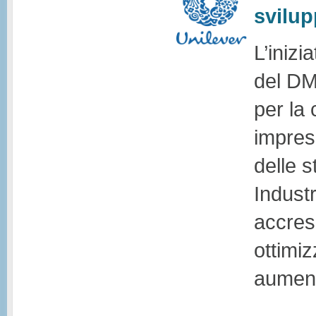
svilup
L’inizi
del DM
per la
impres
delle s
Industr
accres
ottimi
aument