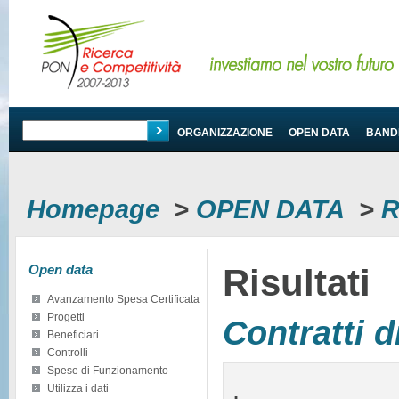
PROGRAMMA
ORGANIZZAZIONE
OPEN DATA
BANDI
Homepage
>
OPEN DATA
>
R
Open data
Risultati
Avanzamento Spesa Certificata
Progetti
Contratti d
Beneficiari
Controlli
Spese di Funzionamento
.
Utilizza i dati