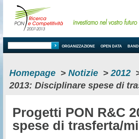
PROGRAMMA
ORGANIZZAZIONE
OPEN DATA
BANDI
Homepage
>
Notizie
>
2012
2013: Disciplinare spese di tr
Progetti PON R&C 20
spese di trasferta/m