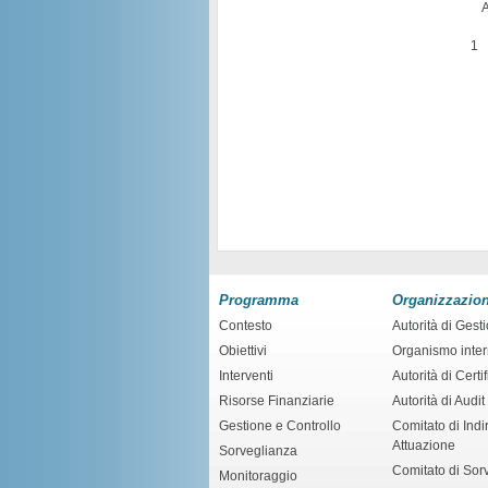
A
1
Programma
Organizzazio
Contesto
Autorità di Gest
Obiettivi
Organismo inte
Interventi
Autorità di Certi
Risorse Finanziarie
Autorità di Audit
Gestione e Controllo
Comitato di Indir
Attuazione
Sorveglianza
Comitato di Sor
Monitoraggio