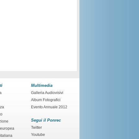
ti
Multimedia
a
Galleria Audiovisivi
Album Fotografici
nza
Evento Annuale 2012
to
Segui il Ponrec
zione
Twitter
 europea
Youtube
italiana