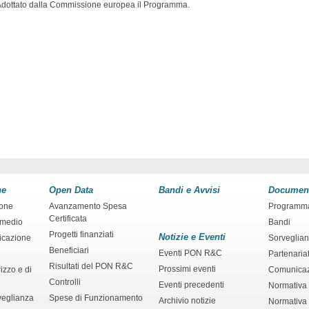
dottato dalla Commissione europea il Programma.
ne
Open Data
Bandi e Avvisi
Documen
ione
Avanzamento Spesa
Programm
Certificata
rmedio
Bandi
Progetti finanziati
Notizie e Eventi
ficazione
Sorveglia
Beneficiari
Eventi PON R&C
Partenaria
Risultati del PON R&C
Prossimi eventi
izzo e di
Comunica
Controlli
Eventi precedenti
Normativa
veglianza
Spese di Funzionamento
Archivio notizie
Normativa 