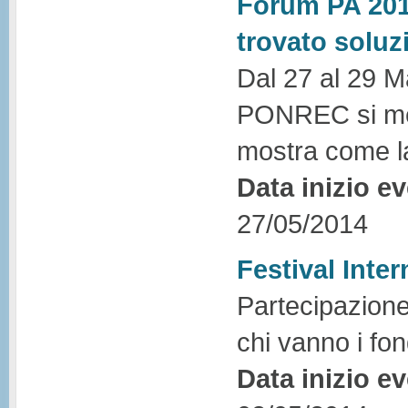
Forum PA 201
trovato soluz
Dal 27 al 29 M
PONREC si met
mostra come l
Data inizio e
27/05/2014
Festival Inte
Partecipazione
chi vanno i fo
Data inizio e