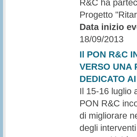
R&C ha partecip
Progetto "Ritar
Data inizio e
18/09/2013
Il PON R&C 
VERSO UNA P
DEDICATO A
Il 15-16 luglio
PON R&C incont
di migliorare n
degli intervent