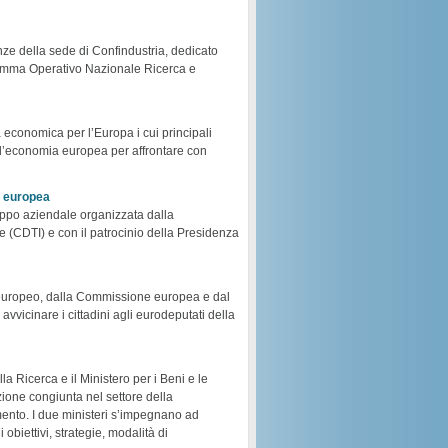
nze della sede di Confindustria, dedicato
ogramma Operativo Nazionale Ricerca e
economica per l’Europa i cui principali
dell’economia europea per affrontare con
a europea
luppo aziendale organizzata dalla
 (CDTI) e con il patrocinio della Presidenza
o europeo, dalla Commissione europea e dal
avvicinare i cittadini agli eurodeputati della
lla Ricerca e il Ministero per i Beni e le
azione congiunta nel settore della
ento. I due ministeri s’impegnano ad
obiettivi, strategie, modalità di