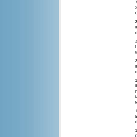
3
S
C
2
I
r
2
L
l
2
I
o
1
I
l
M
t
1
I
r
1
P