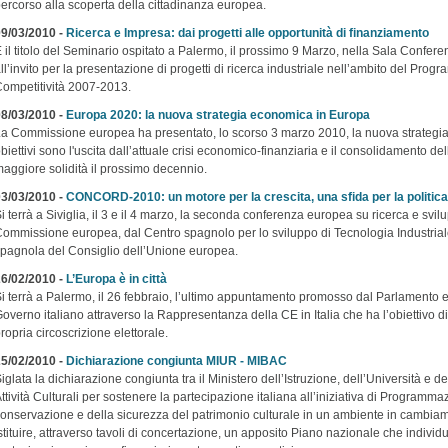
ercorso alla scoperta della cittadinanza europea.
9/03/2010 -
Ricerca e Impresa: dai progetti alle opportunità di finanziamento
 il titolo del Seminario ospitato a Palermo, il prossimo 9 Marzo, nella Sala Confere
ll’invito per la presentazione di progetti di ricerca industriale nell’ambito del Pr
ompetitività 2007-2013.
8/03/2010 -
Europa 2020: la nuova strategia economica in Europa
a Commissione europea ha presentato, lo scorso 3 marzo 2010, la nuova strategia 
biettivi sono l'uscita dall’attuale crisi economico-finanziaria e il consolidamento 
aggiore solidità il prossimo decennio.
3/03/2010 -
CONCORD-2010: un motore per la crescita, una sfida per la politic
i terrà a Siviglia, il 3 e il 4 marzo, la seconda conferenza europea su ricerca e svi
ommissione europea, dal Centro spagnolo per lo sviluppo di Tecnologia Industriale
pagnola del Consiglio dell’Unione europea.
6/02/2010 -
L’Europa è in città
i terrà a Palermo, il 26 febbraio, l’ultimo appuntamento promosso dal Parlament
overno italiano attraverso la Rappresentanza della CE in Italia che ha l’obiettivo di 
ropria circoscrizione elettorale.
5/02/2010 -
Dichiarazione congiunta MIUR - MIBAC
iglata la dichiarazione congiunta tra il Ministero dell’Istruzione, dell’Università e de
ttività Culturali per sostenere la partecipazione italiana all’iniziativa di Programm
onservazione e della sicurezza del patrimonio culturale in un ambiente in cambiam
stituire, attraverso tavoli di concertazione, un apposito Piano nazionale che individui 