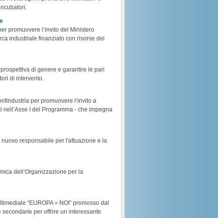
incubatori.
le
per promuovere l’invito del Ministero
erca industriale finanziato con risorse del
rospettiva di genere e garantire le pari
ri di intervento.
findustria per promuovere l’invito a
liti nell’Asse I del Programma - che impegna
 il nuovo responsabile per l'attuazione e la
omica dell’Organizzazione per la
multimediale “EUROPA = NOI” promosso dal
e secondarie per offrire un interessante