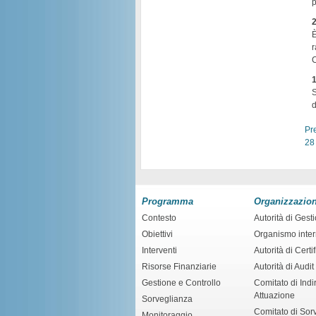
p
2
È
r
C
1
S
d
Pr
28
Programma
Organizzazio
Contesto
Autorità di Gest
Obiettivi
Organismo inte
Interventi
Autorità di Certi
Risorse Finanziarie
Autorità di Audit
Gestione e Controllo
Comitato di Indir
Attuazione
Sorveglianza
Comitato di Sor
Monitoraggio