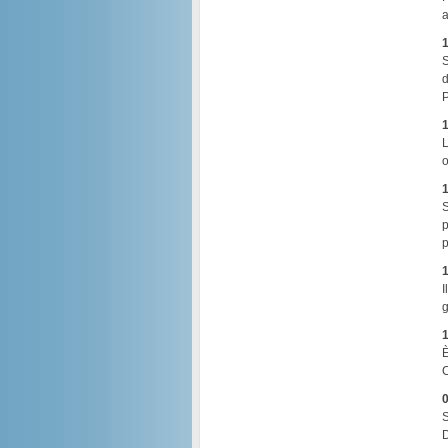
a
1
S
d
P
1
L
o
1
S
p
p
1
I
g
1
È
C
0
S
D