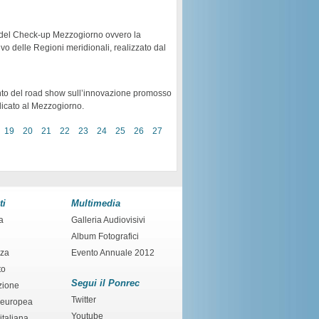
10 del Check-up Mezzogiorno ovvero la
ivo delle Regioni meridionali, realizzato dal
nto del road show sull’innovazione promosso
dicato al Mezzogiorno.
19
20
21
22
23
24
25
26
27
ti
Multimedia
a
Galleria Audiovisivi
Album Fotografici
nza
Evento Annuale 2012
to
Segui il Ponrec
zione
Twitter
 europea
Youtube
italiana