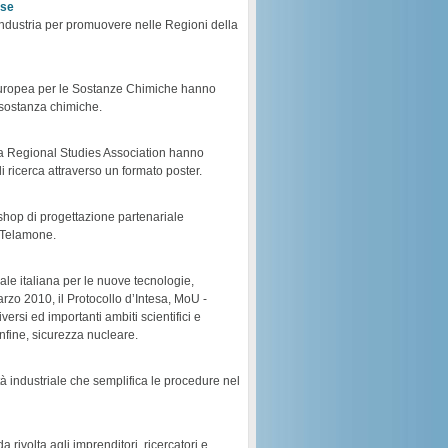
ese
ndustria per promuovere nelle Regioni della
a europea per le Sostanze Chimiche hanno
 sostanza chimiche.
a Regional Studies Association hanno
di ricerca attraverso un formato poster.
rkshop di progettazione partenariale
o Telamone.
e italiana per le nuove tecnologie,
rzo 2010, il Protocollo d’Intesa, MoU -
si ed importanti ambiti scientifici e
infine, sicurezza nucleare.
à industriale che semplifica le procedure nel
rivolta agli imprenditori, ricercatori e