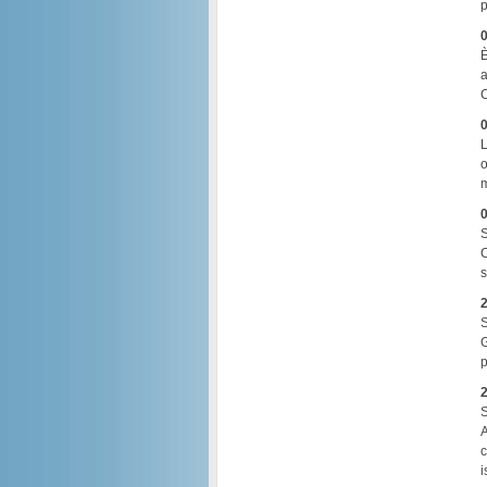
p
0
È
a
C
0
L
o
m
0
S
C
s
2
S
G
p
2
S
A
c
i