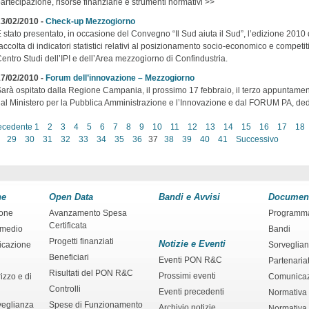
artecipazione, risorse finanziarie e strumenti normativi >>
3/02/2010 -
Check-up Mezzogiorno
 stato presentato, in occasione del Convegno “Il Sud aiuta il Sud”, l’edizione 20
accolta di indicatori statistici relativi al posizionamento socio-economico e competit
entro Studi dell’IPI e dell’Area mezzogiorno di Confindustria.
7/02/2010 -
Forum dell’innovazione – Mezzogiorno
arà ospitato dalla Regione Campania, il prossimo 17 febbraio, il terzo appuntame
al Ministero per la Pubblica Amministrazione e l’Innovazione e dal FORUM PA, de
ecedente
1
2
3
4
5
6
7
8
9
10
11
12
13
14
15
16
17
18
29
30
31
32
33
34
35
36
37
38
39
40
41
Successivo
ne
Open Data
Bandi e Avvisi
Documen
ione
Avanzamento Spesa
Programm
Certificata
rmedio
Bandi
Progetti finanziati
Notizie e Eventi
ficazione
Sorveglia
Beneficiari
Eventi PON R&C
Partenaria
Risultati del PON R&C
Prossimi eventi
izzo e di
Comunica
Controlli
Eventi precedenti
Normativa
veglianza
Spese di Funzionamento
Archivio notizie
Normativa 