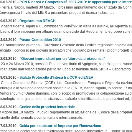
0/03/2010 -
PON Ricerca e Competitività 2007-2013: le opportunità per le impr
i terrà a Napoli, martedì 30 Marzo, il prossimo appuntamento organizzato da Confi
onvergenza l’invito del MIUR a presentare progetti di ricerca industriale.
9/03/2010 -
Regolamento REACH
l vicepresidente Tajani e il Commissario Potočnik, in visita a Helsinki, all’Agenzi
ibadito il loro impegno per attuare quanto previsto dal Regolamento europeo sulle
3/03/2010 -
Poster Competition 2010
a Commissione europea – Direzione Generale della Politica regionale insieme all
anciato il concorso per giovani ricercatori che vogliano presentare i propri progetti 
2/03/2010 -
“Giovani imprenditori per un futuro da protagonisti”
l 23 e 24 Marzo 2010, presso il Polo universitario di Agrigento, si terrà il primo wo
rganizzato dall’Associazione per lo sviluppo sostenibile della Sicilia – Laboratori
9/03/2010 -
Siglato Protocollo d’Intesa tra CCR ed ENEA
l Centro Comune di Ricerca (CCR) della Commissione Europea e l’Agenzia nazional
’energia e lo sviluppo economico sostenibile (ENEA) hanno siglato, lo scorso 17 ma
emorandum of Understanding, con lo scopo di promuovere la collaborazione su diver
ecnologici: energia, ambiente, sicurezza, calcolo scientifico ad alte prestazioni ed, 
8/03/2010 -
Codice della proprietà industriale
n vigore dal 10 marzo il nuovo Regolamento di attuazione del Codice della propriet
ispetto della normativa comunitaria e internazionale.
7/03/2010 -
Guida per incubatori di imprese per l’innovazione
resentata in occasione della “Settimana delle Regioni innovative in Europa” la guida 