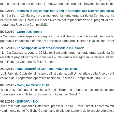
utorità di gestione per orientare l’innovazione delle regioni attraverso la nascita di 
6/03/2010 -
Incontro in Puglia sugli interventi di sostegno alla Ricerca Industria
i terrà a Bari, il 16 Marzo, il prossimo appuntamento organizzato da Confindustria 
ell’Istruzione, dell’Università e della Ricerca per la presentazione di progetti di ric
rogramma Ricerca e Competitività.
5/03/2010 -
Carte delle donne
a Commissione europea si impegna con una dichiarazione politica ad integrare la p
pportunità tra uomini e donne nei prossimi cinque anni, facendo leva su cinque setto
2/03/2010 -
Lo sviluppo della ricerca industriale in Calabria
i terrà a Catanzaro, venerdì 12 Marzo, il secondo appuntamento organizzato da Con
resentare progetti di ricerca industriale – interventi a sostegno della Ricerca stabi
er la Regione Calabria 80 Milioni di euro.
2/03/2010 -
AdG -Autorità di Gestione: nuovo incarico
l dott. Fabrizio Cobis del Ministero dell’Istruzione, dell’Università e della Ricerca è
estione del Programma operativo nazionale Ricerca e Competitività 2007-2013.
0/03/2010 -
Going for Growth 2010
 stato presentato questa mattina a Parigi il Rapporto annuale per la crescita econ
ooperazione e lo Sviluppo Economico “Going for Growth”.
9/03/2010 -
EUROPA = NOI
arà presentata domani a Catanzaro, presso il Centro Europe Direct, il percorso 
ipartimento per le Politiche Comunitarie rivolto agli studenti delle scuole primarie 