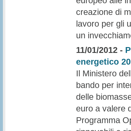
europeo alle in
creazione di mi
lavoro per gli 
un invecchiame
11/01/2012 -
P
energetico 2
Il Ministero d
bando per inter
delle biomasse
euro a valere d
Programma Ope