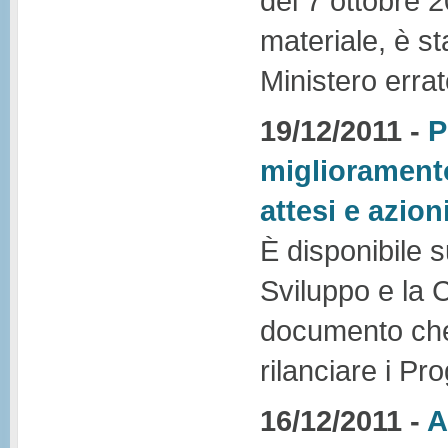
del 7 ottobre 
materiale, è st
Ministero errat
19/12/2011 -
P
miglioramento 
attesi e azion
È disponibile s
Sviluppo e la 
documento che i
rilanciare i Pr
16/12/2011 -
A