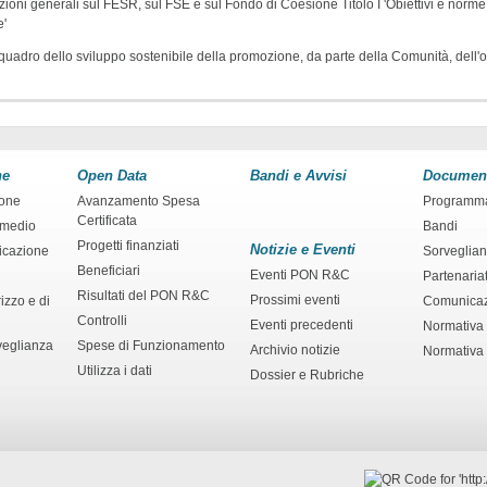
i generali sul FESR, sul FSE e sul Fondo di Coesione Titolo I 'Obiettivi e norme ge
e'
 quadro dello sviluppo sostenibile della promozione, da parte della Comunità, dell'ob
ne
Open Data
Bandi e Avvisi
Documen
ione
Avanzamento Spesa
Programm
Certificata
rmedio
Bandi
Progetti finanziati
Notizie e Eventi
ficazione
Sorveglia
Beneficiari
Eventi PON R&C
Partenaria
Risultati del PON R&C
Prossimi eventi
izzo e di
Comunica
Controlli
Eventi precedenti
Normativa
veglianza
Spese di Funzionamento
Archivio notizie
Normativa 
Utilizza i dati
Dossier e Rubriche