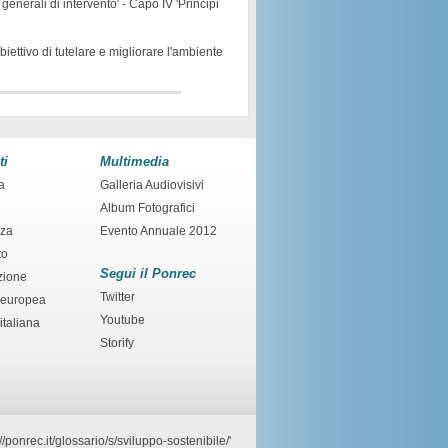
nerali di intervento' - Capo IV 'Principi
iettivo di tutelare e migliorare l'ambiente
ti
Multimedia
a
Galleria Audiovisivi
Album Fotografici
nza
Evento Annuale 2012
to
Segui il Ponrec
zione
Twitter
 europea
Youtube
italiana
Storify