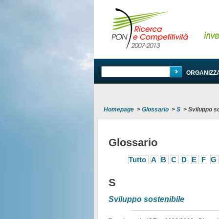
PROGRAMMA
ORGANIZZ
Homepage
>
Glossario
>
S
>
Sviluppo so
Glossario
Tutto
A
B
C
D
E
F
G
S
Sviluppo sostenibile