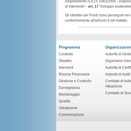
Regolamento (CE) n.1083/2006 - Disposizion
di Intervento' -
art. 17
'Sviluppo sostenibil
Gli obiettivi dei Fondi sono perseguiti nel
conformemente all'articolo 6 del trattato.
Programma
Organizzazio
Contesto
Autorità di Gest
Obiettivi
Organismo inte
Interventi
Autorità di Certi
Risorse Finanziarie
Autorità di Audit
Gestione e Controllo
Comitato di Indir
Attuazione
Sorveglianza
Comitato di Sor
Monitoraggio
Qualità
Valutazione
Comunicazione