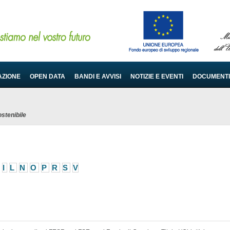
AZIONE
OPEN DATA
BANDI E AVVISI
NOTIZIE E EVENTI
DOCUMENTI
stenibile
I
L
N
O
P
R
S
V