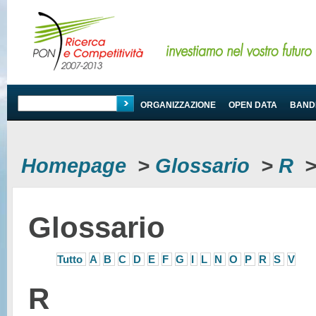
PROGRAMMA
ORGANIZZAZIONE
OPEN DATA
BANDI
Homepage
>
Glossario
>
R
Glossario
Tutto
A
B
C
D
E
F
G
I
L
N
O
P
R
S
V
R