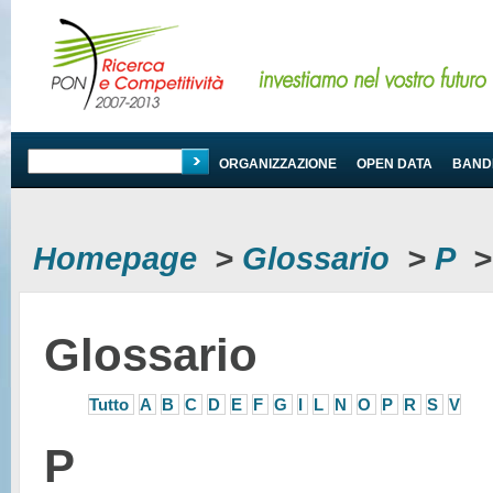
PROGRAMMA
ORGANIZZAZIONE
OPEN DATA
BANDI
Homepage
>
Glossario
>
P
Glossario
Tutto
A
B
C
D
E
F
G
I
L
N
O
P
R
S
V
P