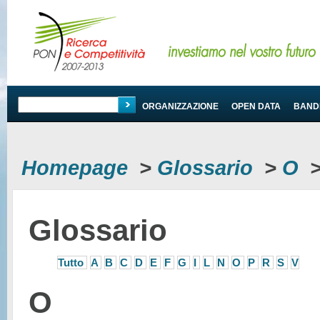
PROGRAMMA
ORGANIZZAZIONE
OPEN DATA
BANDI
Homepage
>
Glossario
>
O
Glossario
Tutto
A
B
C
D
E
F
G
I
L
N
O
P
R
S
V
O