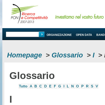
PROGRAMMA
ORGANIZZAZIONE
OPEN DATA
BANDI
Homepage
>
Glossario
>
I
>
Glossario
Tutto
A
B
C
D
E
F
G
I
L
N
O
P
R
S
V
I