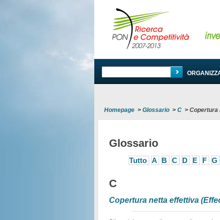
PROGRAMMA
ORGANIZZ
Homepage
>
Glossario
>
C
>
Copertura n
Glossario
Tutto
A
B
C
D
E
F
G
C
Copertura netta effettiva (Effe