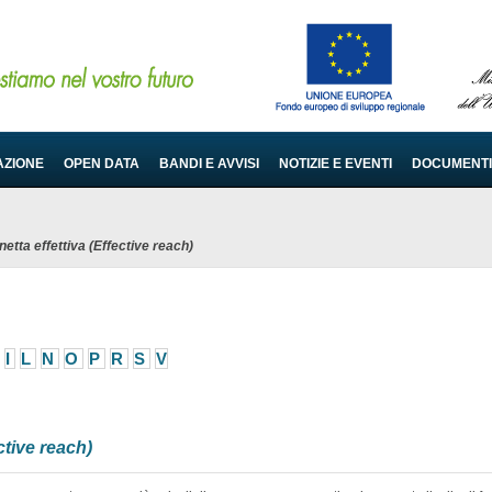
AZIONE
OPEN DATA
BANDI E AVVISI
NOTIZIE E EVENTI
DOCUMENTI
etta effettiva (Effective reach)
I
L
N
O
P
R
S
V
ctive reach)