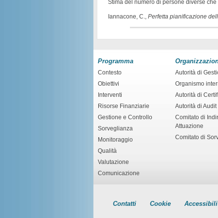
Stima del numero di persone diverse che s
Iannacone, C.,
Perfetta pianificazione del
Programma
Organizzazio
Contesto
Autorità di Gest
Obiettivi
Organismo inte
Interventi
Autorità di Certi
Risorse Finanziarie
Autorità di Audit
Gestione e Controllo
Comitato di Indir
Attuazione
Sorveglianza
Comitato di Sor
Monitoraggio
Qualità
Valutazione
Comunicazione
Contatti
Cookie
Accessibili