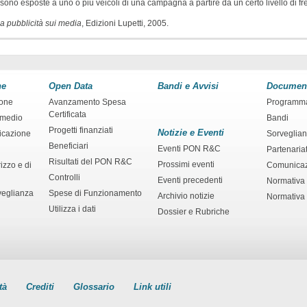
ono esposte a uno o più veicoli di una campagna a partire da un certo livello di f
la pubblicità sui media
, Edizioni Lupetti, 2005.
ne
Open Data
Bandi e Avvisi
Documen
ione
Avanzamento Spesa
Programm
Certificata
rmedio
Bandi
Progetti finanziati
Notizie e Eventi
ficazione
Sorveglia
Beneficiari
Eventi PON R&C
Partenaria
Risultati del PON R&C
Prossimi eventi
izzo e di
Comunica
Controlli
Eventi precedenti
Normativa
veglianza
Spese di Funzionamento
Archivio notizie
Normativa 
Utilizza i dati
Dossier e Rubriche
tà
Crediti
Glossario
Link utili