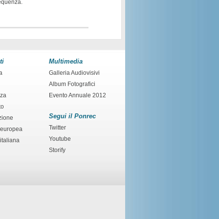
requenza.
ti
Multimedia
a
Galleria Audiovisivi
Album Fotografici
nza
Evento Annuale 2012
to
Segui il Ponrec
zione
Twitter
 europea
Youtube
italiana
Storify