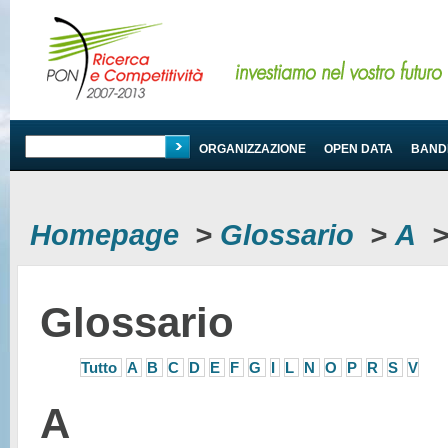
PROGRAMMA
ORGANIZZAZIONE
OPEN DATA
BANDI
Homepage
>
Glossario
>
A
Glossario
Tutto
A
B
C
D
E
F
G
I
L
N
O
P
R
S
V
A