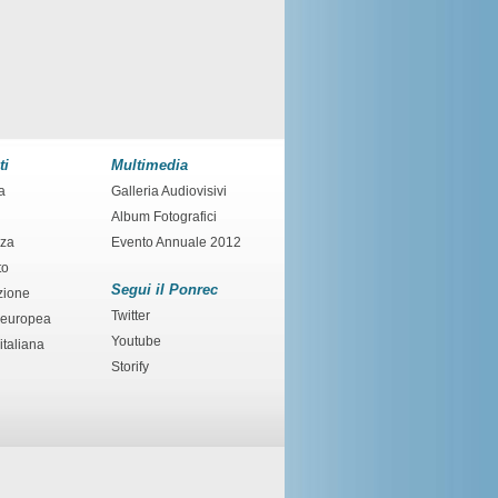
ti
Multimedia
a
Galleria Audiovisivi
Album Fotografici
nza
Evento Annuale 2012
to
Segui il Ponrec
zione
Twitter
 europea
Youtube
italiana
Storify