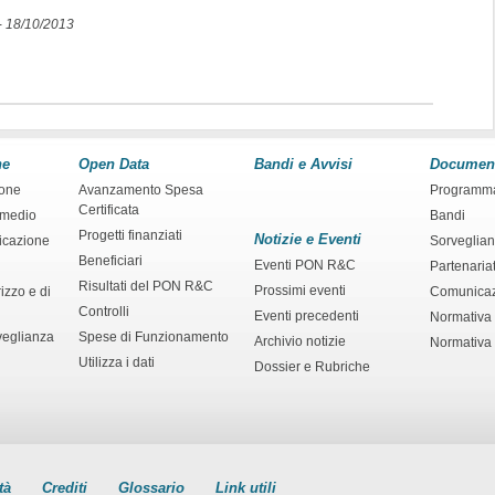
-
18/10/2013
ne
Open Data
Bandi e Avvisi
Documen
ione
Avanzamento Spesa
Programm
Certificata
rmedio
Bandi
Progetti finanziati
Notizie e Eventi
ficazione
Sorveglia
Beneficiari
Eventi PON R&C
Partenaria
Risultati del PON R&C
Prossimi eventi
izzo e di
Comunica
Controlli
Eventi precedenti
Normativa
veglianza
Spese di Funzionamento
Archivio notizie
Normativa 
Utilizza i dati
Dossier e Rubriche
tà
Crediti
Glossario
Link utili