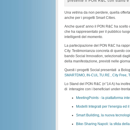
presente il PON R&C con stand e pr
Una vetrina da non perdere, quella offerta
anche per i progetti Smart Cities.
Anche quest' anno il PON R&C ha scelto d
che ha rappresentato per il pubblico luogo
intelligenti del momento.
La partecipazione del PON R&C ha rappresen
City. Testimonianza concreta di questo con
bando Social Innovation, selezionati dagli
della manifestazione, previsti nelle giorna
Questi i progetti Social presentati a Bolo
SMARTDMO
,
IN-CUL.TU.RE ,
City Free
,
T
Lo Stand del PON R&C (n°14 A) ha inoltre o
di interagire con i beneficiari under-tren
MeetingPoints - la piattaforma inte
Modelli Integrati per l'energia ed il
Smart Building, la nuova tecnologia
Bike-Sharing Napoli: la sfida della