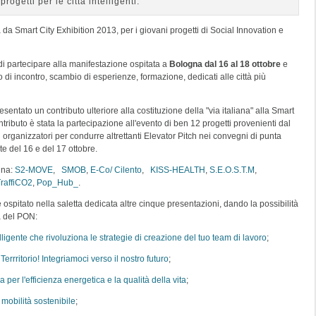
ogetti per le città intelligenti.
 da Smart City Exhibition 2013, per i giovani progetti di Social Innovation e
i partecipare alla manifestazione ospitata a
Bologna dal 16 al 18 ottobre
e
 di incontro, scambio di esperienze, formazione, dedicati alle città più
tato un contributo ulteriore alla costituzione della "via italiana" alla Smart
tributo è stata la partecipazione all'evento di ben 12 progetti provenienti dal
 organizzatori per condurre altrettanti Elevator Pitch nei convegni di punta
te del 16 e del 17 ottobre.
gna:
S2-MOVE
,
SMOB
,
E-Co/ Cilento
,
KISS-HEALTH
,
S.E.O.S.T.M
,
raffiCO2
,
Pop_Hub_
.
spitato nella saletta dedicata altre cinque presentazioni, dando la possibilità
ta del PON:
lligente che rivoluziona le strategie di creazione del tuo team di lavoro
;
 Terrritorio! Integriamoci verso il nostro futuro
;
 per l'efficienza energetica e la qualità della vita
;
 mobilità sostenibile
;