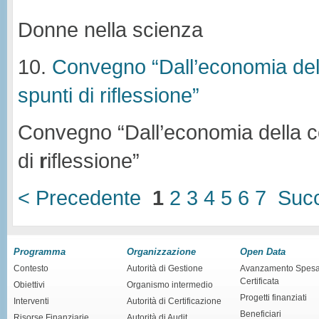
Donne nella scienza
10.
Convegno “Dall’economia della
spunti di riflessione”
Convegno “Dall’economia della c
di
r
iflessione”
< Precedente
1
2
3
4
5
6
7
Succ
Programma
Organizzazione
Open Data
Contesto
Autorità di Gestione
Avanzamento Spes
Certificata
Obiettivi
Organismo intermedio
Progetti finanziati
Interventi
Autorità di Certificazione
Beneficiari
Risorse Finanziarie
Autorità di Audit