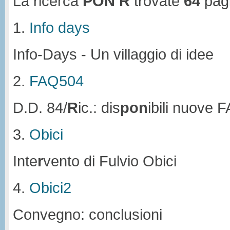
La ricerca
PON R
trovate
64
pag
1.
Info days
Info-Days - Un villaggio di idee
2.
FAQ504
D.D. 84/
R
ic.: dis
pon
ibili nuove 
3.
Obici
Inte
r
vento di Fulvio Obici
4.
Obici2
Convegno: conclusioni