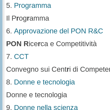
5.
Programma
Il P
r
og
r
amma
6.
Approvazione del PON R&C
PON
R
ice
r
ca e Competitività
7.
CCT
Convegno sui Cent
r
i di Compete
8.
Donne e tecnologia
Donne e tecnologia
9.
Donne nella scienza