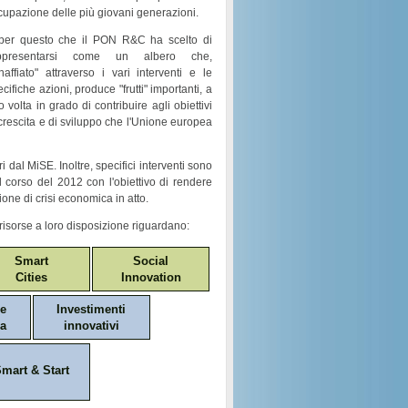
cupazione
delle più giovani generazioni.
per questo che il
PON R&C
ha scelto di
ppresentarsi come un
albero
che,
naffiato
" attraverso i vari
interventi e le
ecifiche azioni
, produce "
frutti
" importanti, a
o volta in grado di contribuire agli obiettivi
crescita e di sviluppo
che l'Unione europea
i dal MiSE. Inoltre, specifici interventi sono
nel corso del 2012 con l'obiettivo di rendere
ione di crisi economica in atto.
risorse a loro disposizione riguardano:
Smart
Social
Cities
Innovation
ne
Investimenti
a
innovativi
mart & Start