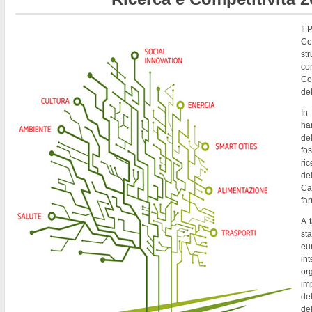
Il
Co
st
co
Co
del
In
ha
de
fo
ri
del
Ca
fa
A t
st
eu
in
or
imp
del
de