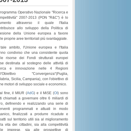
 Programma Operativo Nazionale "Ricerca e
mpetitività" 2007-2013 (PON "R&C") è lo
rumento attraverso il quale l'Italia
ntribuisce allo sviluppo della Politica di
esione della Unione europea a favore
le proprie aree territoriali più svantaggiate.
 tale ambito, l'Unione europea e l'Italia
nno condiviso che una consistente quota
lle risorse dei
Fondi strutturali europei
sse destinata al sostegno delle attività di
cerca e innovazione nelle 4 Regioni
l'
Obiettivo "Convergenza"
(
Puglia,
labria, Sicilia, Campania
), con l'obiettivo di
rne motori di
sviluppo sociale e economico
.
al fine, il MIUR (
AdG
) e il MiSE (
OI
) sono
ati chiamati a governare
oltre 6 miliardi di
ro
, definendo e realizzando una serie di
terventi programmati e attuati in modo
ganico
, finalizzati a produrre ricadute e
atti sul territorio utili sia al
miglioramento
la vita dei cittadini
, sia alla
competitività
lle imprese
, sia alle prospettive di