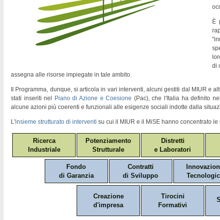
oc
È 
ra
"
in
sp
lor
di
assegna alle risorse impiegate in tale ambito.
Il Programma, dunque, si articola in vari interventi, alcuni gestiti dal MIUR e altr
stati inseriti nel
Piano di Azione e Coesione
(Pac)
, che l'Italia ha definito 
alcune azioni più coerenti e funzionali alle esigenze sociali indotte dalla situaz
L'
insieme strutturato di interventi
su cui il MIUR e il MiSE hanno concentrato le 
Ricerca
Potenziamento
Distretti
Industriale
Strutturale
e Laboratori
Fondo
Contratti
Innovazio
di Garanzia
di Sviluppo
Tecnologic
Creazione
Tirocini
S
d'impresa
Formativi