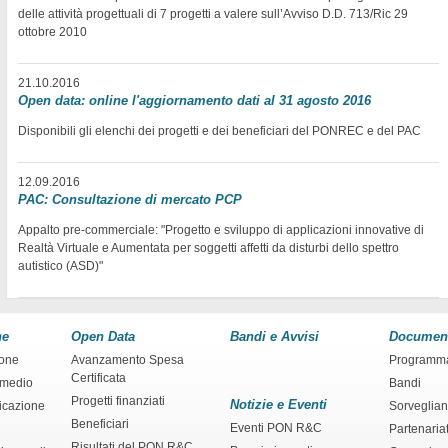
delle attività progettuali di 7 progetti a valere sull’Avviso D.D. 713/Ric 29
ottobre 2010
21.10.2016
Open data: online l'aggiornamento dati al 31 agosto 2016
Disponibili gli elenchi dei progetti e dei beneficiari del PONREC e del PAC
12.09.2016
PAC: Consultazione di mercato PCP
Appalto pre-commerciale: "Progetto e sviluppo di applicazioni innovative di
Realtà Virtuale e Aumentata per soggetti affetti da disturbi dello spettro
autistico (ASD)"
ne
Open Data
Bandi e Avvisi
Documen
ione
Avanzamento Spesa
Programm
Certificata
rmedio
Bandi
Progetti finanziati
Notizie e Eventi
ficazione
Sorveglia
Beneficiari
Eventi PON R&C
Partenaria
Risultati del PON R&C