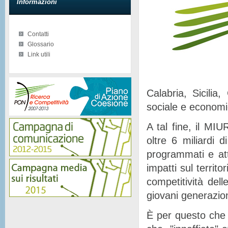
Informazioni
Contatti
Glossario
Link utili
Calabria, Sicilia
sociale e econom
A tal fine, il MIU
oltre 6 miliardi d
programmati e at
impatti sul territor
competitività del
giovani generazion
È per questo che 