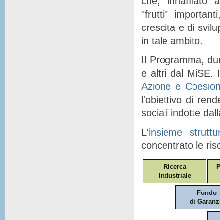
che, "
innaffiato
" a
"
frutti
" importanti
crescita e di svil
in tale ambito.
Il Programma, dunq
e altri dal MiSE. I
Azione e Coesio
l'obiettivo di ren
sociali indotte dal
L'
insieme struttu
concentrato le ris
Ricerca
P
Industriale
Fondo
di Garanz