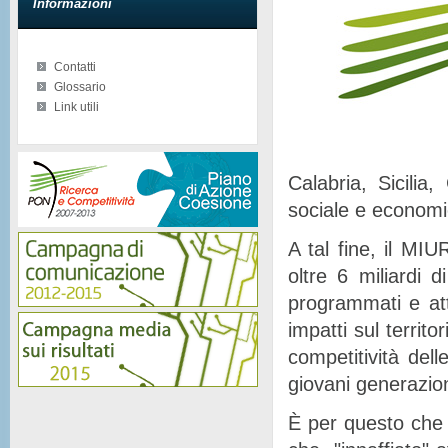
Informazioni
Contatti
Glossario
Link utili
Calabria, Sicilia
sociale e econom
A tal fine, il MIU
oltre 6 miliardi d
programmati e at
impatti sul territor
competitività del
giovani generazion
È per questo che 