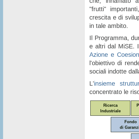
che, "
innaffiato
" a
"
frutti
" importanti
crescita e di svil
in tale ambito.
Il Programma, dunq
e altri dal MiSE. I
Azione e Coesio
l'obiettivo di ren
sociali indotte dal
L'
insieme struttu
concentrato le ris
Ricerca
P
Industriale
Fondo
di Garanz