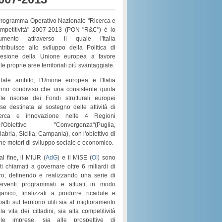
 Programma Operativo Nazionale "Ricerca e
mpetitività" 2007-2013 (PON "R&C") è lo
rumento attraverso il quale l'Italia
ntribuisce allo sviluppo della Politica di
esione della Unione europea a favore
le proprie aree territoriali più svantaggiate.
 tale ambito, l'Unione europea e l'Italia
nno condiviso che una consistente quota
lle risorse dei
Fondi strutturali europei
sse destinata al sostegno delle attività di
cerca e innovazione nelle 4 Regioni
l'
Obiettivo "Convergenza"
(
Puglia,
labria, Sicilia, Campania
), con l'obiettivo di
rne motori di
sviluppo sociale e economico
.
al fine, il MIUR (
AdG
) e il MiSE (
OI
) sono
ati chiamati a governare
oltre 6 miliardi di
ro
, definendo e realizzando una serie di
terventi programmati e attuati in modo
ganico
, finalizzati a produrre ricadute e
atti sul territorio utili sia al
miglioramento
la vita dei cittadini
, sia alla
competitività
lle imprese
, sia alle prospettive di