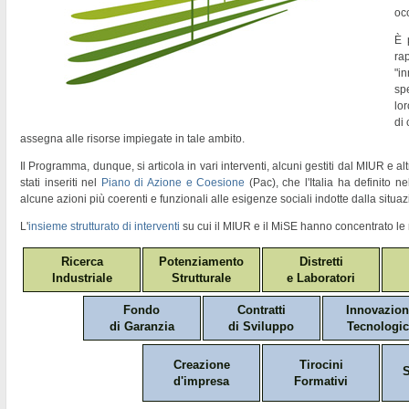
oc
È 
ra
"
in
sp
lor
di
assegna alle risorse impiegate in tale ambito.
Il Programma, dunque, si articola in vari interventi, alcuni gestiti dal MIUR e altr
stati inseriti nel
Piano di Azione e Coesione
(Pac)
, che l'Italia ha definito 
alcune azioni più coerenti e funzionali alle esigenze sociali indotte dalla situaz
L'
insieme strutturato di interventi
su cui il MIUR e il MiSE hanno concentrato le 
Ricerca
Potenziamento
Distretti
Industriale
Strutturale
e Laboratori
Fondo
Contratti
Innovazio
di Garanzia
di Sviluppo
Tecnologic
Creazione
Tirocini
S
d'impresa
Formativi