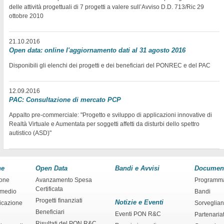
delle attività progettuali di 7 progetti a valere sull’Avviso D.D. 713/Ric 29
ottobre 2010
21.10.2016
Open data: online l'aggiornamento dati al 31 agosto 2016
Disponibili gli elenchi dei progetti e dei beneficiari del PONREC e del PAC
12.09.2016
PAC: Consultazione di mercato PCP
Appalto pre-commerciale: "Progetto e sviluppo di applicazioni innovative di
Realtà Virtuale e Aumentata per soggetti affetti da disturbi dello spettro
autistico (ASD)"
ne
Open Data
Bandi e Avvisi
Documen
ione
Avanzamento Spesa
Programm
Certificata
rmedio
Bandi
Progetti finanziati
Notizie e Eventi
ficazione
Sorveglia
Beneficiari
Eventi PON R&C
Partenaria
Risultati del PON R&C