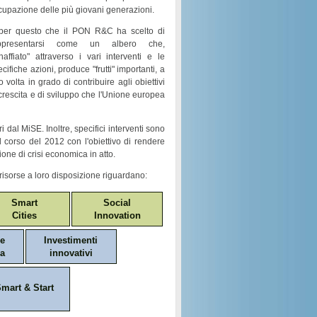
cupazione
delle più giovani generazioni.
per questo che il
PON R&C
ha scelto di
ppresentarsi come un
albero
che,
naffiato
" attraverso i vari
interventi e le
ecifiche azioni
, produce "
frutti
" importanti, a
o volta in grado di contribuire agli obiettivi
crescita e di sviluppo
che l'Unione europea
i dal MiSE. Inoltre, specifici interventi sono
nel corso del 2012 con l'obiettivo di rendere
ione di crisi economica in atto.
risorse a loro disposizione riguardano:
Smart
Social
Cities
Innovation
ne
Investimenti
a
innovativi
mart & Start