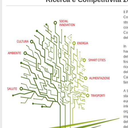
Il
Co
st
co
Co
del
In
ha
de
fo
ri
del
Ca
fa
A t
st
eu
in
or
imp
del
de