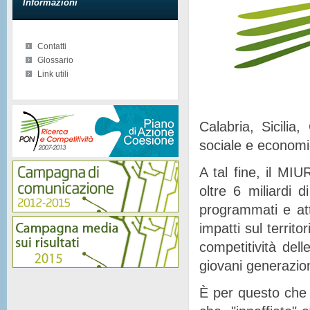
Informazioni
Contatti
Glossario
Link utili
Calabria, Sicilia
sociale e econom
A tal fine, il MIU
oltre 6 miliardi d
programmati e at
impatti sul territor
competitività del
giovani generazion
È per questo che 