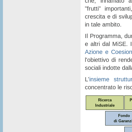
che, "
innaffiato
" a
"
frutti
" importanti
crescita e di svil
in tale ambito.
Il Programma, dunq
e altri dal MiSE. I
Azione e Coesio
l'obiettivo di ren
sociali indotte dal
L'
insieme struttu
concentrato le ris
Ricerca
P
Industriale
Fondo
di Garanz