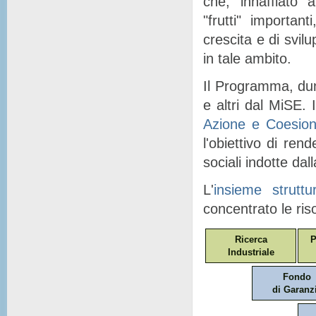
che, "
innaffiato
" a
"
frutti
" importanti
crescita e di svil
in tale ambito.
Il Programma, dunq
e altri dal MiSE. I
Azione e Coesio
l'obiettivo di ren
sociali indotte dal
L'
insieme struttu
concentrato le ris
Ricerca
P
Industriale
Fondo
di Garanz