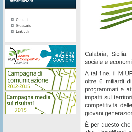
Informazioni
Contatti
Glossario
Link utili
Calabria, Sicilia
sociale e econom
A tal fine, il MIU
oltre 6 miliardi d
programmati e at
impatti sul territor
competitività del
giovani generazion
È per questo che 